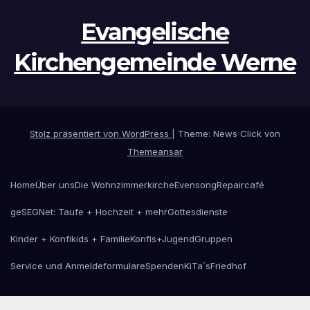
Evangelische
Kirchengemeinde Werne
Stolz präsentiert von WordPress
|
Theme: News Click von
Themeansar
Home
Über uns
Die Wohnzimmerkirche
Evensong
Repaircafé
geSEGNet: Taufe + Hochzeit + mehr
Gottesdienste
Kinder + Konfikids + Familie
Konfis+Jugend
Gruppen
Service und Anmeldeformulare
Spenden
KiTa´s
Friedhof