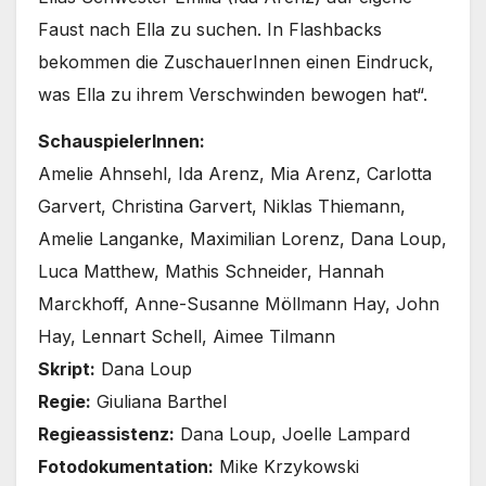
Faust nach Ella zu suchen. In Flash­backs
bekom­men die Zuschaue­rIn­nen einen Ein­druck,
was Ella zu ihrem Ver­schwin­den bewo­gen hat“.
Schau­spie­le­rIn­nen:
Ame­lie Ahn­sehl, Ida Are­nz, Mia Are­nz, Car­lot­ta
Gar­vert, Chris­ti­na Gar­vert, Niklas Thie­mann,
Ame­lie Lang­an­ke, Maxi­mi­li­an Lorenz, Dana Loup,
Luca Matthew, Mathis Schnei­der, Han­nah
Marck­hoff, Anne-Susanne Möll­mann Hay, John
Hay, Lenn­art Schell, Aimee Til­mann
Skript:
Dana Loup
Regie:
Giu­lia­na Bart­hel
Regie­as­sis­tenz:
Dana Loup, Joel­le Lam­pard
Foto­do­ku­men­ta­ti­on:
Mike Krzy­kow­ski