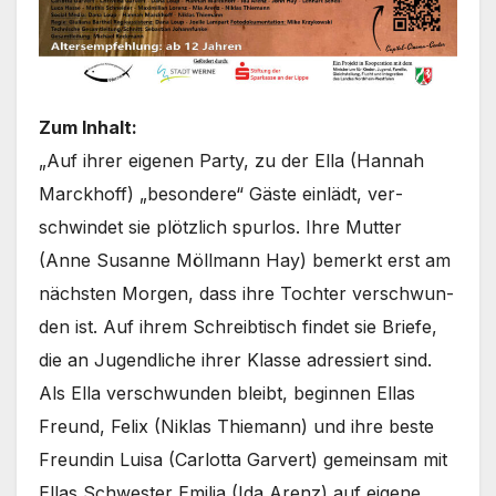
Zum Inhalt:
„Auf ihrer eige­nen Par­ty, zu der Ella (Han­nah
Marck­hoff) „beson­de­re“ Gäs­te ein­lädt, ver­
schwin­det sie plötz­lich spur­los. Ihre Mut­ter
(Anne Susan­ne Möll­mann Hay) bemerkt erst am
nächs­ten Mor­gen, dass ihre Toch­ter ver­schwun­
den ist. Auf ihrem Schreib­tisch fin­det sie Brie­fe,
die an Jugend­li­che ihrer Klas­se adres­siert sind.
Als Ella ver­schwun­den bleibt, begin­nen Ellas
Freund, Felix (Niklas Thie­mann) und ihre bes­te
Freun­din Lui­sa (Car­lot­ta Gar­vert) gemein­sam mit
Ellas Schwes­ter Emi­lia (Ida Are­nz) auf eige­ne