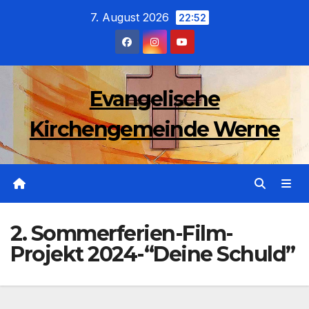
Zum
7. August 2026
22:52
Inhalt
wechseln
Evangelische
Kirchengemeinde Werne
2. Sommerferien-Film-
Projekt 2024-“Deine Schuld”