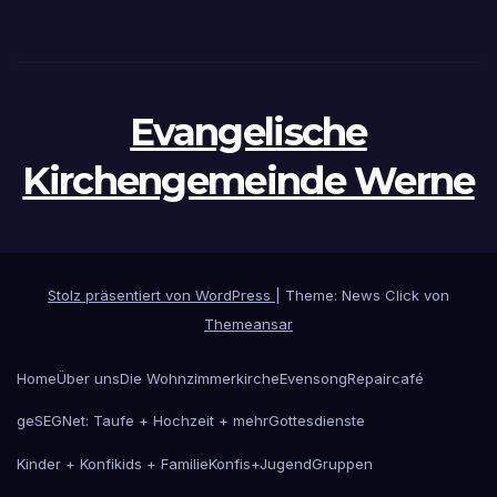
Evangelische
Kirchengemeinde Werne
Stolz präsentiert von WordPress
|
Theme: News Click von
Themeansar
Home
Über uns
Die Wohnzimmerkirche
Evensong
Repaircafé
geSEGNet: Taufe + Hochzeit + mehr
Gottesdienste
Kinder + Konfikids + Familie
Konfis+Jugend
Gruppen