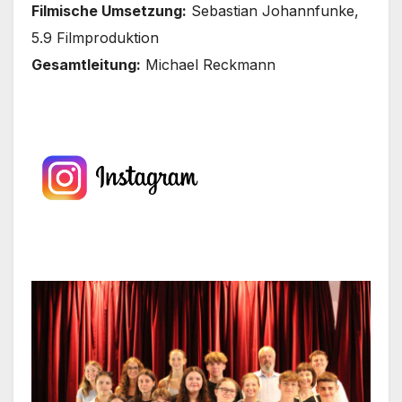
Fil­mi­sche Umset­zung:
Sebas­ti­an Johann­fun­ke,
5.9 Film­pro­duk­ti­on
Gesamt­lei­tung:
Micha­el Reck­mann