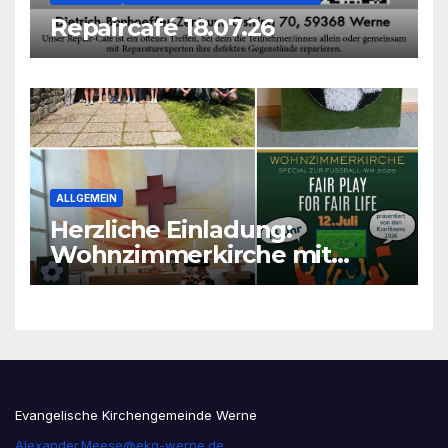
Repaircafé 18.07.26
ALLGEMEIN
Herzliche Einladung:
Wohnzimmerkirche mit
unseren Konfis
Evangelische Kirchengemeinde Werne
Alexander.Meese@ekg-werne.de