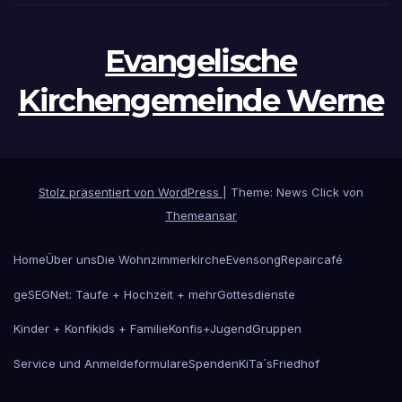
Evangelische
Kirchengemeinde Werne
Stolz präsentiert von WordPress
|
Theme: News Click von
Themeansar
Home
Über uns
Die Wohnzimmerkirche
Evensong
Repaircafé
geSEGNet: Taufe + Hochzeit + mehr
Gottesdienste
Kinder + Konfikids + Familie
Konfis+Jugend
Gruppen
Service und Anmeldeformulare
Spenden
KiTa´s
Friedhof