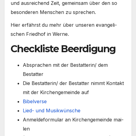
und aus­rei­chend Zeit, gemein­sam über den so
beson­de­ren Men­schen zu spre­chen.
Hier erfährst du mehr über unse­ren evan­ge­li­
schen Fried­hof in Wer­ne.
Checkliste Beerdigung
Abspra­chen mit der Bestatterin/ dem
Bestat­ter
Die Bestatterin/ der Bestat­ter nimmt Kon­takt
mit der Kir­chen­ge­mein­de auf
Bibel­ver­se
Lied- und Musik­wün­sche
Anmel­de­for­mu­lar an Kir­chen­ge­mein­de mai­
len