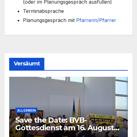
(oder im Pla­nungs­ge­spräch aus­fül­len)
Ter­min­ab­spra­che
Pla­nungs­ge­spräch mit
Pfarrerin/Pfarrer
Versäumt
ALLGEMEIN
Save the Date: BVB-
Gottesdienst am 16. August
2026