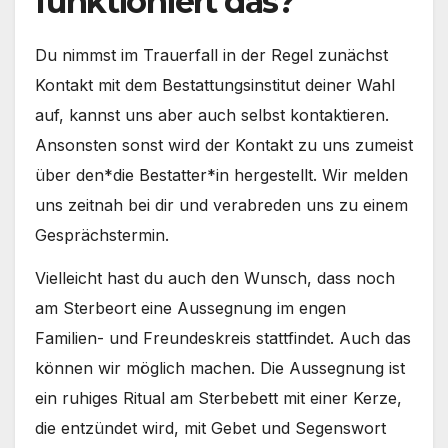
funktioniert das?
Du nimmst im Trau­er­fall in der Regel zunächst
Kon­takt mit dem Bestat­tungs­in­sti­tut dei­ner Wahl
auf, kannst uns aber auch selbst kon­tak­tie­ren.
Ansons­ten sonst wird der Kon­takt zu uns zumeist
über den*die Bestatter*in her­ge­stellt. Wir mel­den
uns zeit­nah bei dir und ver­ab­re­den uns zu einem
Gesprächs­ter­min.
Viel­leicht hast du auch den Wunsch, dass noch
am Ster­be­ort eine Aus­seg­nung im engen
Familien- und Freun­des­kreis statt­fin­det. Auch das
kön­nen wir mög­lich machen. Die Aus­seg­nung ist
ein ruhi­ges Ritu­al am Ster­be­bett mit einer Ker­ze,
die ent­zün­det wird, mit Gebet und Segens­wort