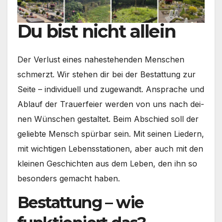
Du bist nicht allein
Der Ver­lust eines nahe­ste­hen­den Men­schen
schmerzt. Wir ste­hen dir bei der Bestat­tung zur
Sei­te – indi­vi­du­ell und zuge­wandt. Anspra­che und
Ablauf der Trau­er­fei­er wer­den von uns nach dei­
nen Wün­schen gestal­tet. Beim Abschied soll der
gelieb­te Mensch spür­bar sein. Mit sei­nen Lie­dern,
mit wich­ti­gen Lebens­sta­tio­nen, aber auch mit den
klei­nen Geschich­ten aus dem Leben, den ihn so
beson­ders gemacht haben.
Bestattung – wie