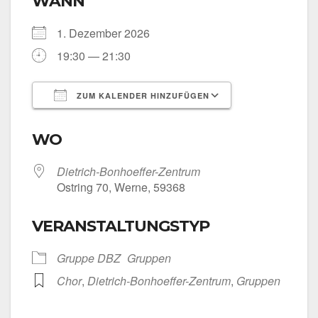
WANN
1. Dezem­ber 2026
19:30 — 21:30
ZUM KALENDER HINZUFÜGEN
ICS her­un­ter­la­den
Goog­le Kalen­
WO
Dietrich-Bonhoeffer-Zentrum
Ost­ring 70, Wer­ne, 59368
VERANSTALTUNGSTYP
Grup­pe DBZ
Grup­pen
Chor
,
Dietrich-Bonhoeffer-Zentrum
,
Grup­pen