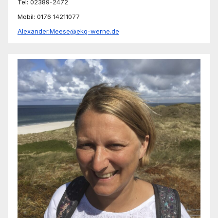
Tel: 02389-2472
Mobil: 0176 14211077
Alexander.Meese@ekg-werne.de