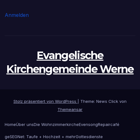
Anmelden
Evangelische
Kirchengemeinde Werne
Stolz präsentiert von WordPress
|
Theme: News Click von
Themeansar
Home
Über uns
Die Wohnzimmerkirche
Evensong
Repaircafé
geSEGNet: Taufe + Hochzeit + mehr
Gottesdienste