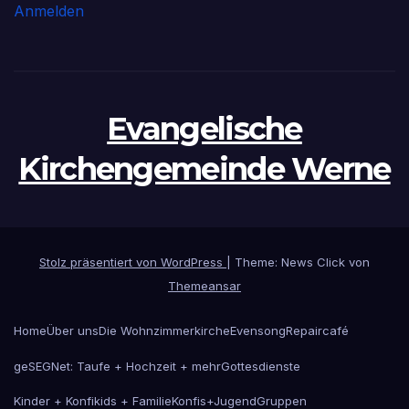
Anmelden
Evangelische
Kirchengemeinde Werne
Stolz präsentiert von WordPress
|
Theme: News Click von
Themeansar
Home
Über uns
Die Wohnzimmerkirche
Evensong
Repaircafé
geSEGNet: Taufe + Hochzeit + mehr
Gottesdienste
Kinder + Konfikids + Familie
Konfis+Jugend
Gruppen