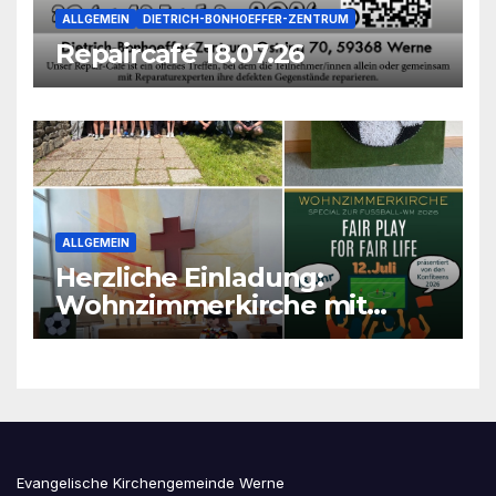
ALLGEMEIN
DIETRICH-BONHOEFFER-ZENTRUM
Repaircafé 18.07.26
ALLGEMEIN
Herzliche Einladung:
Wohnzimmerkirche mit
unseren Konfis
Evangelische Kirchengemeinde Werne