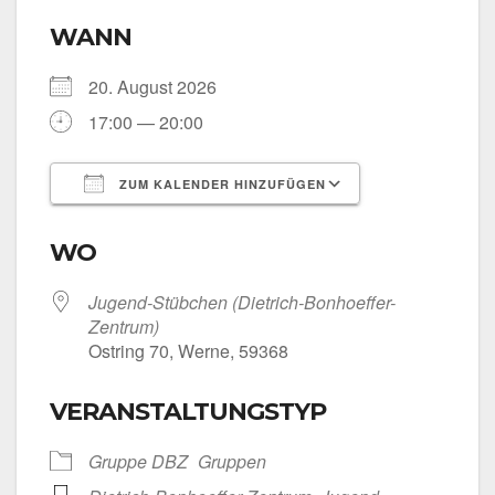
WANN
20. August 2026
17:00 — 20:00
ZUM KALENDER HINZUFÜGEN
ICS her­un­ter­la­den
Goog­le Kalen­
WO
Jugend-Stübchen (Dietrich-Bonhoeffer-
Zentrum)
Ost­ring 70, Wer­ne, 59368
VERANSTALTUNGSTYP
Grup­pe DBZ
Grup­pen