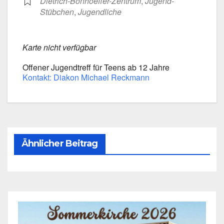
Dietrich-Bonhoeffer-Zentrum
,
Jugend-
Stübchen
,
Jugend­li­che
Kar­te nicht ver­füg­bar
Offe­ner Jugend­treff für Teens ab 12 Jah­re
Kon­takt: Dia­kon Micha­el Reck­mann
Ähnlicher Beitrag