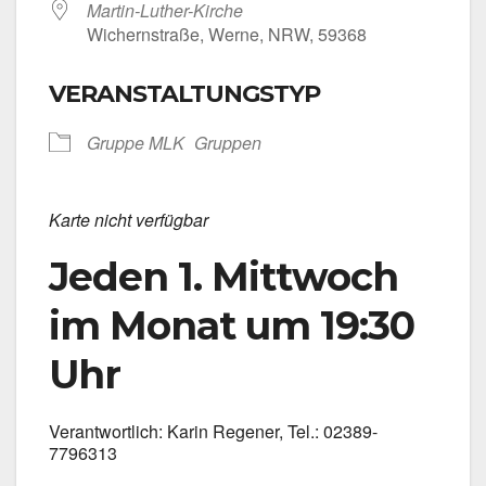
Martin-Luther-Kirche
Wichern­stra­ße, Wer­ne, NRW, 59368
VERANSTALTUNGSTYP
Grup­pe MLK
Grup­pen
Kar­te nicht ver­füg­bar
Jeden 1. Mittwoch
im Monat um 19:30
Uhr
Ver­ant­wort­lich: Karin Rege­ner, Tel.: 02389-
7796313