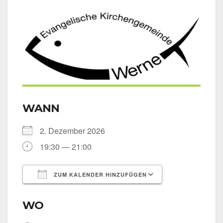
WANN
2. Dezem­ber 2026
19:30 — 21:00
ZUM KALENDER HINZUFÜGEN
ICS her­un­ter­la­den
Goog­le Kalen­
WO