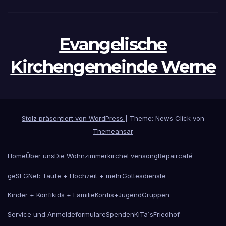
Evangelische
Kirchengemeinde Werne
Stolz präsentiert von WordPress
|
Theme: News Click von
Themeansar
Home
Über uns
Die Wohnzimmerkirche
Evensong
Repaircafé
geSEGNet: Taufe + Hochzeit + mehr
Gottesdienste
Kinder + Konfikids + Familie
Konfis+Jugend
Gruppen
Service und Anmeldeformulare
Spenden
KiTa´s
Friedhof