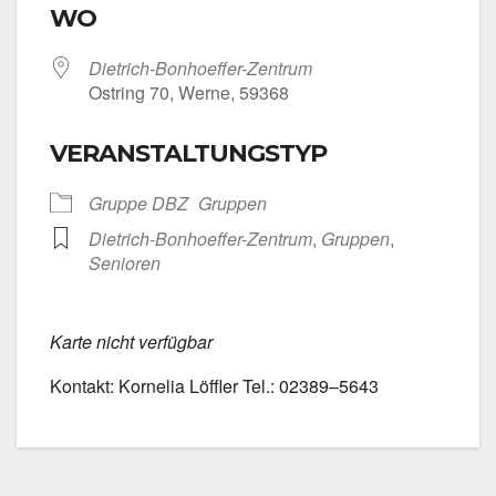
WO
Dietrich-Bonhoeffer-Zentrum
Ost­ring 70, Wer­ne, 59368
VERANSTALTUNGSTYP
Grup­pe DBZ
Grup­pen
Dietrich-Bonhoeffer-Zentrum
,
Grup­pen
,
Senio­ren
Kar­te nicht ver­füg­bar
Kon­takt: Kor­ne­lia Löff­ler Tel.: 02389–5643