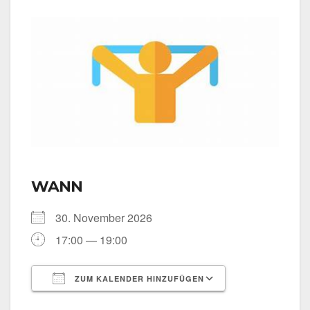
WANN
30. Novem­ber 2026
17:00 — 19:00
ZUM KALENDER HINZUFÜGEN
ICS her­un­ter­la­den
Goog­le Kalen­