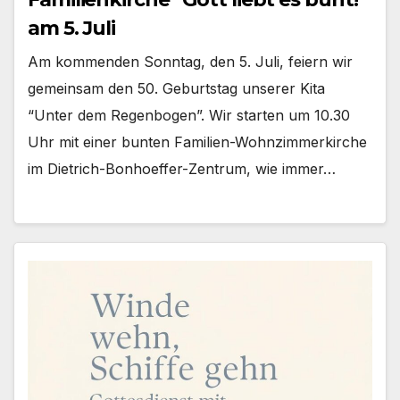
am 5. Juli
Am kom­men­den Sonn­tag, den 5. Juli, fei­ern wir
gemein­sam den 50. Geburts­tag unse­rer Kita
“Unter dem Regen­bo­gen”. Wir star­ten um 10.30
Uhr mit einer bun­ten Familien-Wohnzimmerkirche
im Dietrich-Bonhoeffer-Zentrum, wie immer…