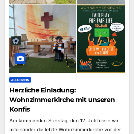
ALLGEMEIN
Herzliche Einladung:
Wohnzimmerkirche mit unseren
Konfis
Am kom­men­den Sonn­tag, den 12. Juli fei­ern wir
mit­ein­an­der die letz­te Wohn­zim­mer­kir­che vor der