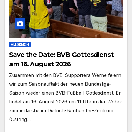
ALLGEMEIN
Save the Date: BVB-Gottesdienst
am 16. August 2026
Zusam­men mit den BVB-Supporters Wer­ne fei­ern
wir zum Sai­son­auf­takt der neu­en Bundesliga-
Saison wie­der einen BVB-Fußball-Gottesdienst. Er
fin­det am 16. August 2026 um 11 Uhr in der Wohn­
zim­mer­kir­che im Dietrich-Bonhoeffer-Zentrum
(Ost­ring…