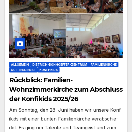
ALLGEMEIN
DIETRICH-BONHOEFFER-ZENTRUM
FAMILIENKIRCHE
GOTTESDIENST
KONFI-KIDS
Rückblick: Familien-
Wohnzimmerkirche zum Abschluss
der Konfikids 2025/26
Am Sonn­tag, den 28. Juni haben wir unse­re Kon­f
i­kids mit einer bun­ten Fami­li­en­kir­che ver­ab­schie­
det. Es ging um Talen­te und Team­geist und zum