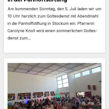
Am kom­men­den Sonn­tag, den 5. Juli laden wir um
10 Uhr herz­lich zum Got­tes­dienst mit Abend­mahl
in die Pan­hoff­stif­tung in Sto­ckum ein. Pfar­re­rin
Caro­ly­ne Knoll wird einen som­mer­li­chen Got­tes­
dienst zum…