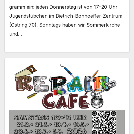
gramm ein: jeden Don­ners­tag ist von 17–20 Uhr
Jugend­stüb­chen im Dietrich-Bonhoeffer-Zentrum
(Ost­ring 70). Sonn­tags haben wir Som­mer­kir­che
und…