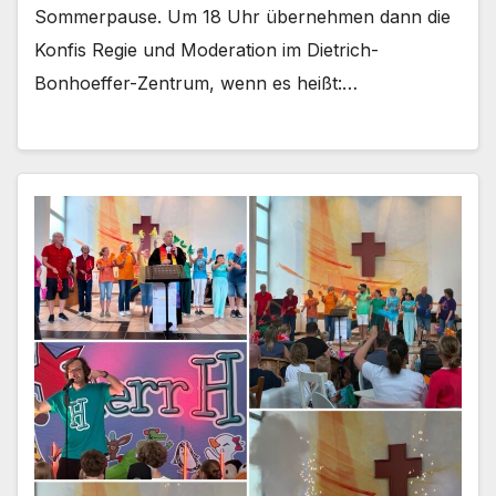
Som­mer­pau­se. Um 18 Uhr über­neh­men dann die
Kon­fis Regie und Mode­ra­ti­on im Dietrich-
Bonhoeffer-Zentrum, wenn es heißt:…