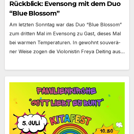
Rückblick: Evensong mit dem Duo
“Blue Blossom”
Am letz­ten Sonn­tag war das Duo “Blue Blos­som”
zum drit­ten Mal im Even­song zu Gast, die­ses Mal
bei war­men Tem­pe­ra­tu­ren. In gewohnt sou­ve­rä­
ner Wei­se zogen die Vio­lo­nis­tin Freya Deit­ing aus…