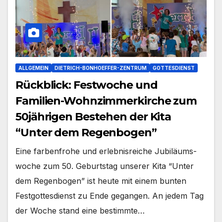
ALLGEMEIN
DIETRICH-BONHOEFFER-ZENTRUM
GOTTESDIENST
Rückblick: Festwoche und
Familien-Wohnzimmerkirche zum
50jährigen Bestehen der Kita
“Unter dem Regenbogen”
Eine far­ben­fro­he und erleb­nis­rei­che Jubi­lä­ums­
wo­che zum 50. Geburts­tag unse­rer Kita “Unter
dem Regen­bo­gen” ist heu­te mit einem bun­ten
Fest­got­tes­dienst zu Ende gegan­gen. An jedem Tag
der Woche stand eine bestimm­te…