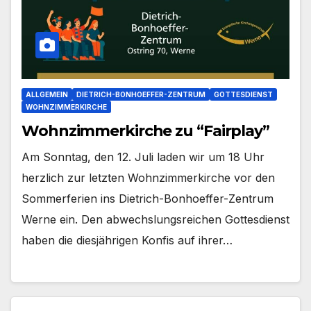
ALLGEMEIN
DIETRICH-BONHOEFFER-ZENTRUM
GOTTESDIENST
WOHNZIMMERKIRCHE
Wohnzimmerkirche zu “Fairplay”
Am Sonn­tag, den 12. Juli laden wir um 18 Uhr
herz­lich zur letz­ten Wohn­zim­mer­kir­che vor den
Som­mer­fe­ri­en ins Dietrich-Bonhoeffer-Zentrum
Wer­ne ein. Den abwechs­lungs­rei­chen Got­tes­dienst
haben die dies­jäh­ri­gen Kon­fis auf ihrer…