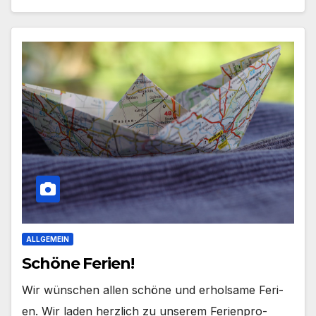
ALLGEMEIN
Schöne Ferien!
Wir wün­schen allen schö­ne und erhol­sa­me Feri­
en. Wir laden herz­lich zu unse­rem Feri­en­pro­