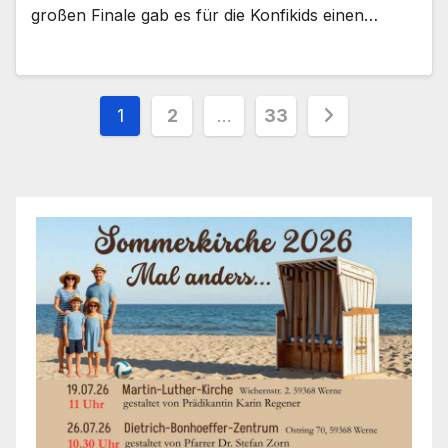
gro­ßen Fina­le gab es für die Kon­fi­kids einen…
Seitennummerierung
1
2
…
33
der
Beiträge