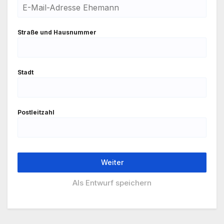
Stra­ße und Haus­num­mer
Stadt
Post­leit­zahl
Weiter
Als Ent­wurf spei­chern