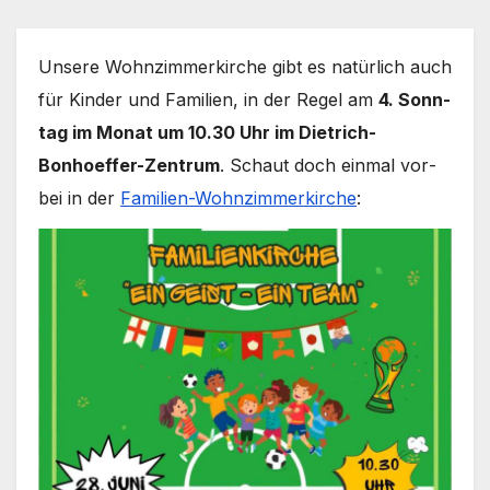
Unse­re Wohn­zim­mer­kir­che gibt es natür­lich auch
für Kin­der und Fami­li­en, in der Regel am
4. Sonn­
tag im Monat um 10.30 Uhr im Dietrich-
Bonhoeffer-Zentrum
. Schaut doch ein­mal vor­
bei in der
Familien-Wohnzimmerkirche
: