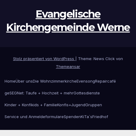
Evangelische
Kirchengemeinde Werne
Stolz präsentiert von WordPress
|
Theme: News Click von
Themeansar
Home
Über uns
Die Wohnzimmerkirche
Evensong
Repaircafé
geSEGNet: Taufe + Hochzeit + mehr
Gottesdienste
Kinder + Konfikids + Familie
Konfis+Jugend
Gruppen
Service und Anmeldeformulare
Spenden
KiTa´s
Friedhof