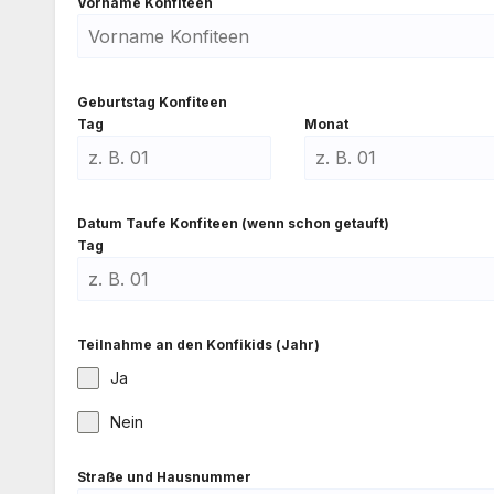
Vor­na­me Kon­fi­teen
Geburts­tag Kon­fi­teen
Tag
Monat
Datum Tau­fe Kon­fi­teen (wenn schon getauft)
Tag
Teil­nah­me an den Kon­fi­kids (Jahr)
Ja
Nein
Stra­ße und Haus­num­mer