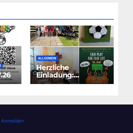
ALLGEMEIN
Herzliche
M
.26
Einladung:
Wohnzimmerkirche
mit unseren Konfis
Anmelden