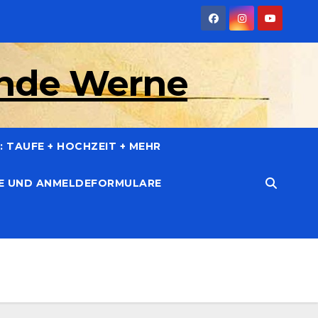
inde Werne
 TAUFE + HOCHZEIT + MEHR
CE UND ANMELDEFORMULARE