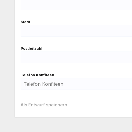
Stadt
Post­leit­zahl
Tele­fon Kon­fi­teen
Als Ent­wurf spei­chern