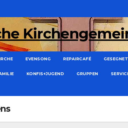
che Kirchengeme
IRCHE
EVENSONG
REPAIRCAFÉ
GESEGNET:
AMILIE
KONFIS+JUGEND
GRUPPEN
SERVI
ens