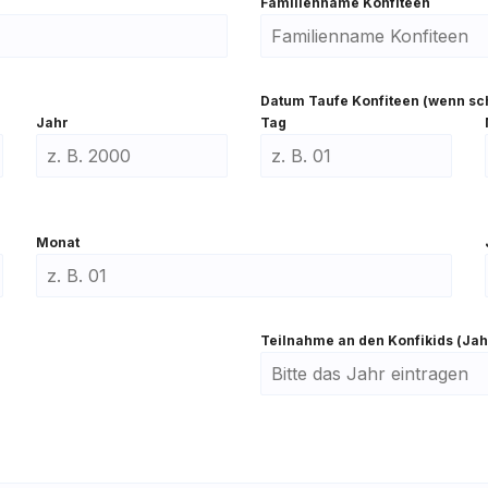
Fami­li­en­na­me Kon­fi­teen
Datum Tau­fe Kon­fi­teen (wenn sc
Jahr
Tag
Monat
Teil­nah­me an den Kon­fi­kids (Jah