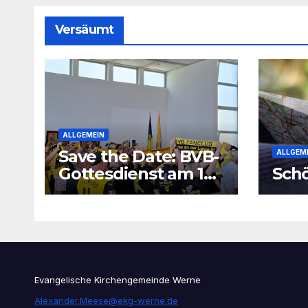
Versäumt
ALLGEMEIN
Save the Date: BVB-
ALLGEM
Gottesdienst am 16.
Schö
August 2026
Evangelische Kirchengemeinde Werne
Alexander.Meese@ekg-werne.de