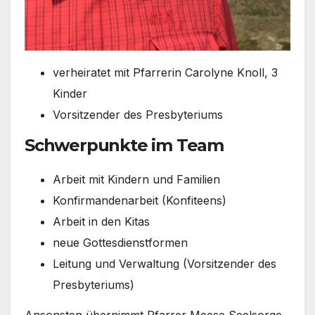
ver­hei­ra­tet mit Pfar­re­rin Caro­ly­ne Knoll, 3
Kin­der
Vor­sit­zen­der des Pres­by­te­ri­ums
Schwerpunkte im Team
Arbeit mit Kin­dern und Fami­li­en
Kon­fir­man­den­ar­beit (Kon­fi­teens)
Arbeit in den Kitas
neue Got­tes­dienst­for­men
Lei­tung und Ver­wal­tung (Vor­sit­zen­der des
Pres­by­te­ri­ums)
Ansons­ten über­nimmt Pfar­rer Mee­se Seel­sor­ge­