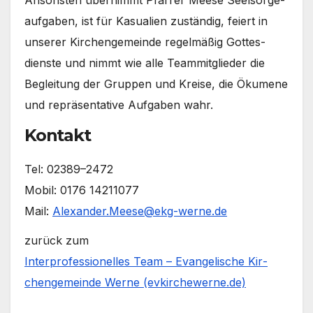
auf­ga­ben, ist für Kasua­li­en zustän­dig, fei­ert in
unse­rer Kir­chen­ge­mein­de regel­mä­ßig Got­tes­
diens­te und nimmt wie alle Team­mit­glie­der die
Beglei­tung der Grup­pen und Krei­se, die Öku­me­ne
und reprä­sen­ta­ti­ve Auf­ga­ben wahr.
Kontakt
Tel: 02389–2472
Mobil: 0176 14211077
Mail:
Alexander.Meese@ekg-werne.de
zurück zum
Inter­pro­fes­sio­nel­les Team – Evan­ge­li­sche Kir­
chen­ge­mein­de Wer­ne (evkirchewerne.de)