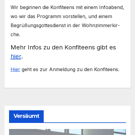
Wir begin­nen die Kon­fi­teens mit einem Info­abend,
wo wir das Pro­gramm vor­stel­len, und einem
Begrü­ßungs­got­tes­dienst in der Wohn­zim­mer­kir­
che.
Mehr Infos zu den Kon­fi­teens gibt es
hier
.
Hier
geht es zur Anmel­dung zu den Kon­fi­teens.
Versäumt