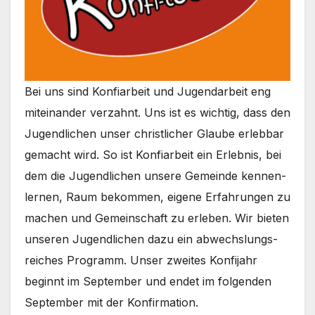
Bei uns sind Kon­fi­ar­beit und Jugend­ar­beit eng
mit­ein­an­der ver­zahnt. Uns ist es wich­tig, dass den
Jugend­li­chen unser christ­li­cher Glau­be erleb­bar
gemacht wird. So ist Kon­fi­ar­beit ein Erleb­nis, bei
dem die Jugend­li­chen unse­re Gemein­de ken­nen­
ler­nen, Raum bekom­men, eige­ne Erfah­run­gen zu
machen und Gemein­schaft zu erle­ben. Wir bie­ten
unse­ren Jugend­li­chen dazu ein abwechs­lungs­
rei­ches Pro­gramm. Unser zwei­tes Kon­fi­jahr
beginnt im Sep­tem­ber und endet im fol­gen­den
Sep­tem­ber mit der Kon­fir­ma­ti­on.