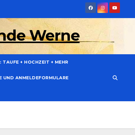
inde Werne
 TAUFE + HOCHZEIT + MEHR
CE UND ANMELDEFORMULARE