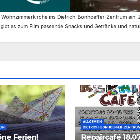
die Wohn­zim­mer­kir­che ins Dietrich-Bonhoeffer-Zentrum ein. 
s gibt es zum Film pas­sen­de Snacks und Geträn­ke und natür­
ALLGEMEIN
EIN
DIETRICH-BONHOEFFER-ZENTRU
ne Ferien!
Repaircafé 18.07