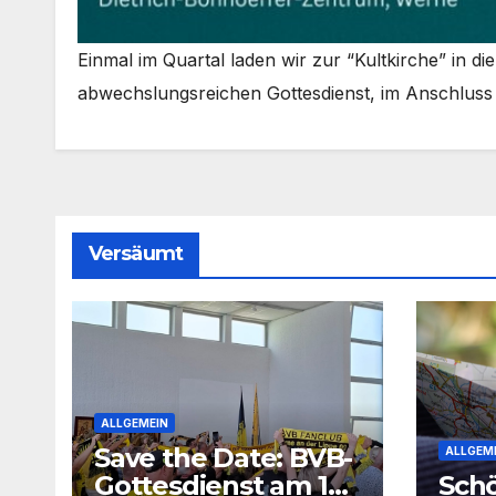
Ein­mal im Quar­tal laden wir zur “Kult­kir­che” in 
abwechs­lungs­rei­chen Got­tes­dienst, im Anschlus
Versäumt
ALLGEMEIN
Save the Date: BVB-
ALLGEM
Gottesdienst am 16.
Schö