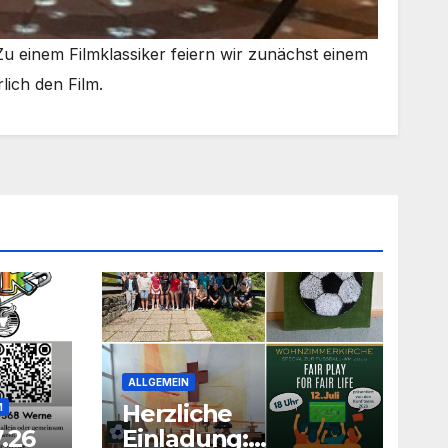
Zu einem Film­klas­si­ker fei­ern wir zunächst einem
lich den Film.
ALLGEMEIN
Herzliche
M
.26
Einladung: