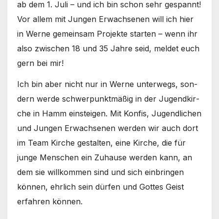
ab dem 1. Juli – und ich bin schon sehr gespannt!
Vor allem mit Jun­gen Erwach­se­nen will ich hier
in Wer­ne gemein­sam Pro­jek­te star­ten – wenn ihr
also zwi­schen 18 und 35 Jah­re seid, mel­det euch
gern bei mir!
Ich bin aber nicht nur in Wer­ne unter­wegs, son­
dern wer­de schwer­punkt­mä­ßig in der Jugend­kir­
che in Hamm ein­stei­gen. Mit Kon­fis, Jugend­li­chen
und Jun­gen Erwach­se­nen wer­den wir auch dort
im Team Kir­che gestal­ten, eine Kir­che, die für
jun­ge Men­schen ein Zuhau­se wer­den kann, an
dem sie will­kom­men sind und sich ein­brin­gen
kön­nen, ehr­lich sein dür­fen und Got­tes Geist
erfah­ren kön­nen.