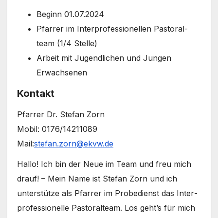
Beginn 01.07.2024
Pfar­rer im Inter­pro­fes­sio­nel­len Pas­to­ral­
team (1/4 Stel­le)
Arbeit mit Jugend­li­chen und Jun­gen
Erwach­se­nen
Kon­takt
Pfar­rer Dr. Ste­fan Zorn
Mobil: 0176/14211089
Mail:
stefan.zorn@ekvw.de
Hal­lo! Ich bin der Neue im Team und freu mich
drauf! – Mein Name ist Ste­fan Zorn und ich
unter­stüt­ze als Pfar­rer im Pro­be­dienst das Inter­
pro­fes­sio­nel­le Pas­to­ral­team. Los geht’s für mich