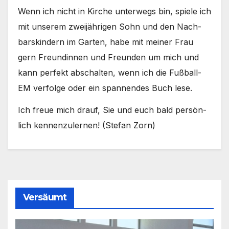
Wenn ich nicht in Kir­che unter­wegs bin, spie­le ich
mit unse­rem zwei­jäh­ri­gen Sohn und den Nach­
bars­kin­dern im Gar­ten, habe mit mei­ner Frau
gern Freun­din­nen und Freun­den um mich und
kann per­fekt abschal­ten, wenn ich die Fußball-
EM ver­fol­ge oder ein span­nen­des Buch lese.
Ich freue mich drauf, Sie und euch bald per­sön­
lich ken­nen­zu­ler­nen! (Ste­fan Zorn)
Versäumt