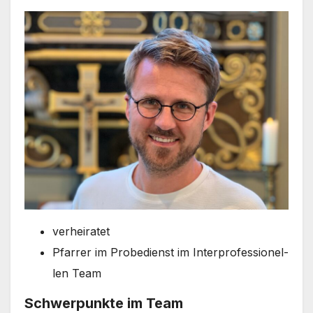
ver­hei­ra­tet
Pfar­rer im Pro­be­dienst im Inter­pro­fes­sio­nel­
len Team
Schwer­punk­te im Team