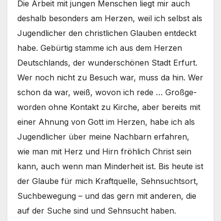
Die Arbeit mit jun­gen Men­schen liegt mir auch
des­halb beson­ders am Her­zen, weil ich selbst als
Jugend­li­cher den christ­li­chen Glau­ben ent­deckt
habe. Gebür­tig stam­me ich aus dem Her­zen
Deutsch­lands, der wun­der­schö­nen Stadt Erfurt.
Wer noch nicht zu Besuch war, muss da hin. Wer
schon da war, weiß, wovon ich rede … Groß­ge­
wor­den ohne Kon­takt zu Kir­che, aber bereits mit
einer Ahnung von Gott im Her­zen, habe ich als
Jugend­li­cher über mei­ne Nach­barn erfah­ren,
wie man mit Herz und Hirn fröh­lich Christ sein
kann, auch wenn man Min­der­heit ist. Bis heu­te ist
der Glau­be für mich Kraft­quel­le, Sehn­suchts­ort,
Such­be­we­gung – und das gern mit ande­ren, die
auf der Suche sind und Sehn­sucht haben.