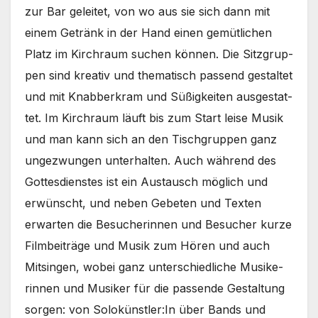
zur Bar gelei­tet, von wo aus sie sich dann mit
einem Getränk in der Hand einen gemüt­li­chen
Platz im Kirch­raum suchen kön­nen. Die Sitz­grup­
pen sind krea­tiv und the­ma­tisch pas­send gestal­tet
und mit Knab­ber­kram und Süßig­kei­ten aus­ge­stat­
tet. Im Kirch­raum läuft bis zum Start lei­se Musik
und man kann sich an den Tisch­grup­pen ganz
unge­zwun­gen unter­hal­ten. Auch wäh­rend des
Got­tes­diens­tes ist ein Aus­tausch mög­lich und
erwünscht, und neben Gebe­ten und Tex­ten
erwar­ten die Besu­che­rin­nen und Besu­cher kur­ze
Film­bei­trä­ge und Musik zum Hören und auch
Mit­sin­gen, wobei ganz unter­schied­li­che Musi­ke­
rin­nen und Musi­ker für die pas­sen­de Gestal­tung
sor­gen: von Solokünstler:In über Bands und