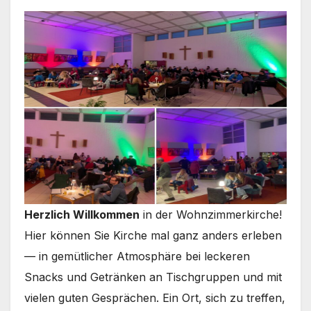
Herz­lich Will­kom­men
in der Wohn­zim­mer­kir­che!
Hier kön­nen Sie Kir­che mal ganz anders erle­ben
— in gemüt­li­cher Atmo­sphä­re bei lecke­ren
Snacks und Geträn­ken an Tisch­grup­pen und mit
vie­len guten Gesprä­chen. Ein Ort, sich zu tref­fen,