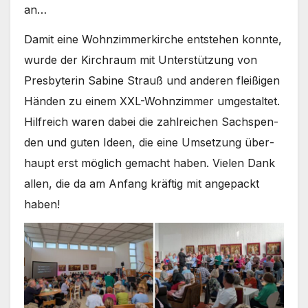
an…
Damit eine Wohn­zim­mer­kir­che ent­ste­hen konn­te,
wur­de der Kirch­raum mit Unter­stüt­zung von
Pres­by­te­rin Sabi­ne Strauß und ande­ren flei­ßi­gen
Hän­den zu einem XXL-Wohnzimmer umge­stal­tet.
Hilf­reich waren dabei die zahl­rei­chen Sach­spen­
den und guten Ideen, die eine Umset­zung über­
haupt erst mög­lich gemacht haben. Vie­len Dank
allen, die da am Anfang kräf­tig mit ange­packt
haben!