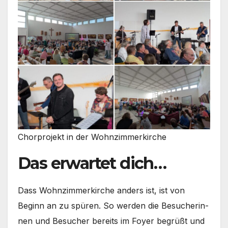
Chor­pro­jekt in der Wohn­zim­mer­kir­che
Das erwartet dich…
Dass Wohn­zim­mer­kir­che anders ist, ist von
Beginn an zu spü­ren. So wer­den die Besu­che­rin­
nen und Besu­cher bereits im Foy­er begrüßt und