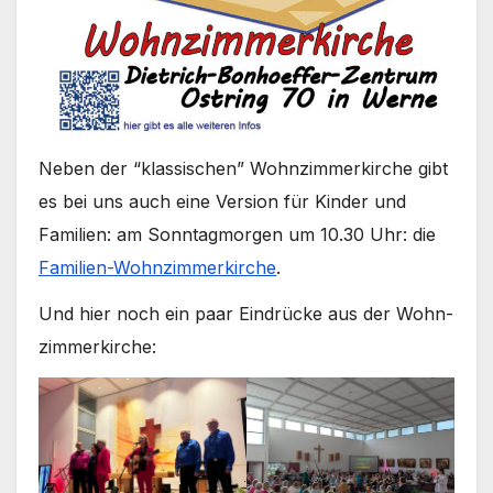
Neben der “klas­si­schen” Wohn­zim­mer­kir­che gibt
es bei uns auch eine Ver­si­on für Kin­der und
Fami­li­en: am Sonn­tag­mor­gen um 10.30 Uhr: die
Familien-Wohnzimmerkirche
.
Und hier noch ein paar Ein­drü­cke aus der Wohn­
zim­mer­kir­che: