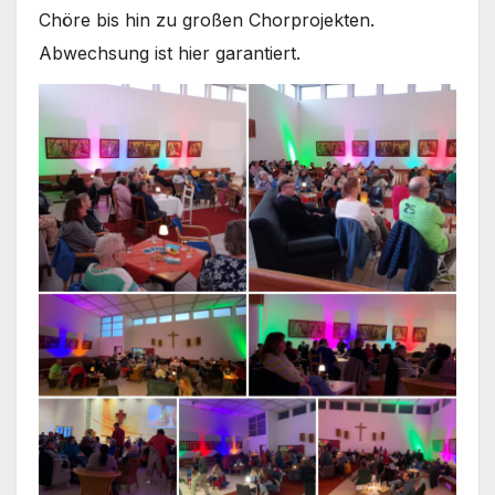
Chö­re bis hin zu gro­ßen Chor­pro­jek­ten.
Abwechsung ist hier garan­tiert.