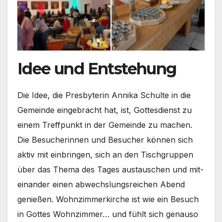
Idee und Entstehung
Die Idee, die Pres­by­te­rin Anni­ka Schul­te in die
Gemein­de ein­ge­bracht hat, ist, Got­tes­dienst zu
einem Treff­punkt in der Gemein­de zu machen.
Die Besu­che­rin­nen und Besu­cher kön­nen sich
aktiv mit ein­brin­gen, sich an den Tisch­grup­pen
über das The­ma des Tages aus­tau­schen und mit­
ein­an­der einen abwechs­lungs­rei­chen Abend
genie­ßen. Wohn­zim­mer­kir­che ist wie ein Besuch
in Got­tes Wohn­zim­mer… und fühlt sich genau­so