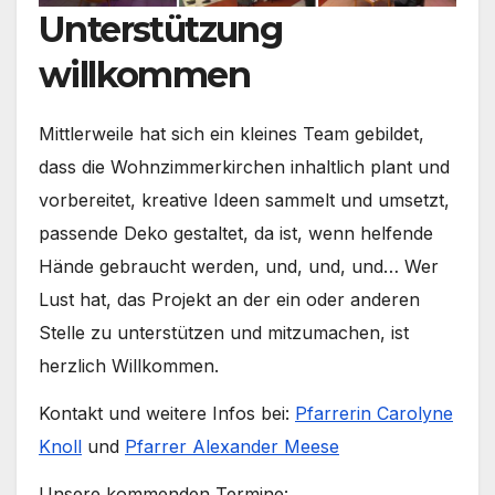
Unterstützung
willkommen
Mitt­ler­wei­le hat sich ein klei­nes Team gebil­det,
dass die Wohn­zim­mer­kir­chen inhalt­lich plant und
vor­be­rei­tet, krea­ti­ve Ideen sam­melt und umsetzt,
pas­sen­de Deko gestal­tet, da ist, wenn hel­fen­de
Hän­de gebraucht wer­den, und, und, und… Wer
Lust hat, das Pro­jekt an der ein oder ande­ren
Stel­le zu unter­stüt­zen und mit­zu­ma­chen, ist
herz­lich Will­kom­men.
Kon­takt und wei­te­re Infos bei:
Pfar­re­rin Caro­ly­ne
Knoll
und
Pfar­rer Alex­an­der Mee­se
Unse­re kom­men­den Ter­mi­ne: