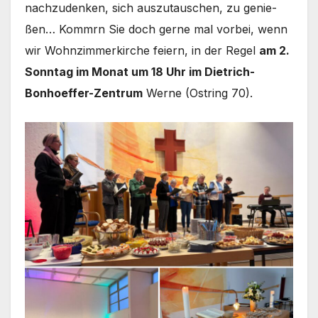
nach­zu­den­ken, sich aus­zu­tau­schen, zu genie­
ßen… Kommrn Sie doch ger­ne mal vor­bei, wenn
wir Wohn­zim­mer­kir­che fei­ern, in der Regel
am 2.
Sonn­tag im Monat um 18 Uhr im Dietrich-
Bonhoeffer-Zentrum
Wer­ne (Ost­ring 70).