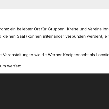
e: ein belieb­ter Ort für Grup­pen, Krei­se und Ver­ei­ne inne
 klei­nen Saal (kön­nen mit­ein­an­der ver­bun­den wer­den),
er­an­stal­tun­gen wie die Wer­ner Knei­pen­nacht als Loca­ti­
rum wer­fen: