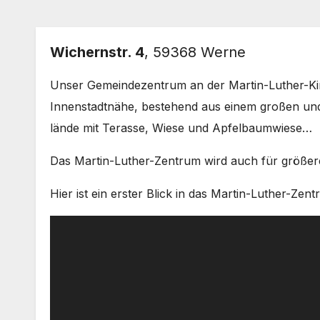
Wichern­str. 4
, 59368 Wer­ne
Unser Gemein­de­zen­trum an der Martin-Luther-Kirch
Innen­stadt­nä­he, bestehend aus einem gro­ßen und
län­de mit Ter­as­se, Wie­se und Apfel­baum­wie­se…
Das Martin-Luther-Zentrum wird auch für grö­ße­re V
Hier ist ein ers­ter Blick in das Martin-Luther-Zent