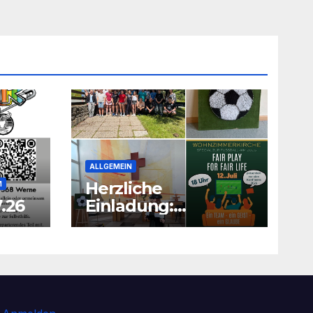
ALLGEMEIN
Herzliche
M
.26
Einladung:
Wohnzimmerkirche
mit unseren Konfis