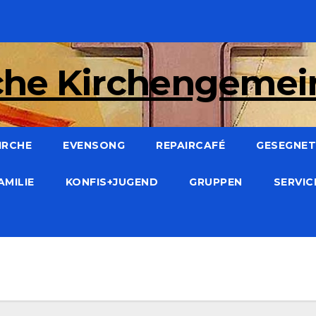
che Kirchengeme
IRCHE
EVENSONG
REPAIRCAFÉ
GESEGNET:
AMILIE
KONFIS+JUGEND
GRUPPEN
SERVI