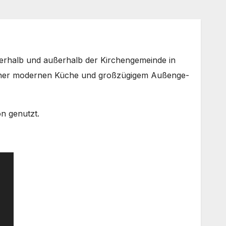
r­halb und außer­halb der Kir­chen­ge­mein­de in
 einer moder­nen Küche und groß­zü­gi­gem Außen­ge­
on genutzt.