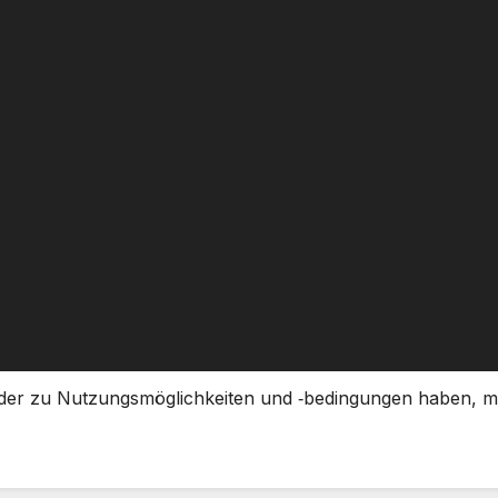
r zu Nut­zungs­mög­lich­kei­ten und ‑bedin­gun­gen haben, me