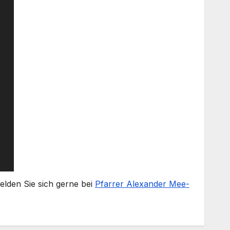
l­den Sie sich ger­ne bei
Pfar­rer Alex­an­der Mee­