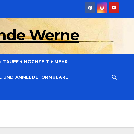
inde Werne
 TAUFE + HOCHZEIT + MEHR
CE UND ANMELDEFORMULARE