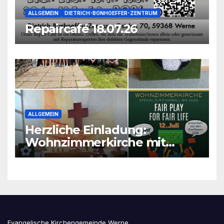
ALLGEMEIN
DIETRICH-BONHOEFFER-ZENTRUM
Repaircafé 18.07.26
ALLGEMEIN
Herzliche Einladung:
Wohnzimmerkirche mit
unseren Konfis
Evangelische Kirchengemeinde Werne