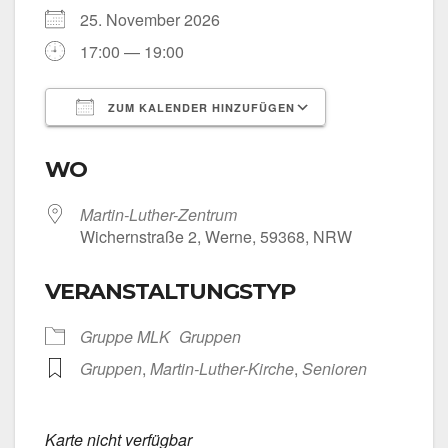
25. Novem­ber 2026
17:00 — 19:00
ZUM KALENDER HINZUFÜGEN
ICS her­un­ter­la­den
Goog­le Kalen­
WO
Martin-Luther-Zentrum
Wichern­stra­ße 2, Wer­ne, 59368, NRW
VERANSTALTUNGSTYP
Grup­pe MLK
Grup­pen
Grup­pen
,
Martin-Luther-Kirche
,
Senio­ren
Kar­te nicht ver­füg­bar