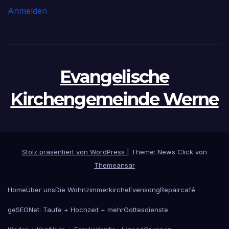
Anmelden
Evangelische
Kirchengemeinde Werne
Stolz präsentiert von WordPress
|
Theme: News Click von
Themeansar
Home
Über uns
Die Wohnzimmerkirche
Evensong
Repaircafé
geSEGNet: Taufe + Hochzeit + mehr
Gottesdienste