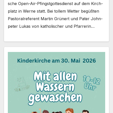
sche Open-Air-Pfingstgottesdienst auf dem Kirch­
platz in Wer­ne statt. Bei tol­lem Wet­ter begüß­ten
Pas­to­ral­re­fe­rent Mar­tin Grü­nert und Pater John­
pe­ter Lukas von katho­li­scher und Pfar­re­rin…