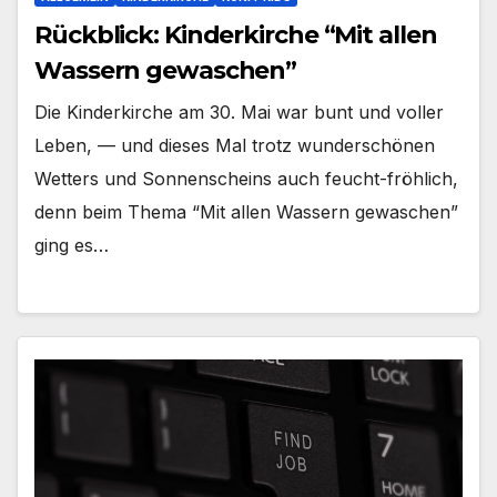
Rückblick: Kinderkirche “Mit allen
Wassern gewaschen”
Die Kin­der­kir­che am 30. Mai war bunt und vol­ler
Leben, — und die­ses Mal trotz wun­der­schö­nen
Wet­ters und Son­nen­scheins auch feucht-fröhlich,
denn beim The­ma “Mit allen Was­sern gewa­schen”
ging es…