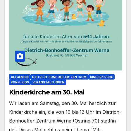
ALLGEMEIN
DIETRICH-BONHOEFFER-ZENTRUM
KINDERKIRCHE
KONFI-KIDS
VERANSTALTUNGEN
Kinderkirche am 30. Mai
Wir laden am Sams­tag, den 30. Mai herz­lich zur
Kin­der­kir­che ein, die von 10 bis 12 Uhr im Dietrich-
Bonhoeffer-Zentrum Wer­ne (Ost­ring 70) statt­fin­
det. Die­ses Mal geht es beim The­ma “Mit…