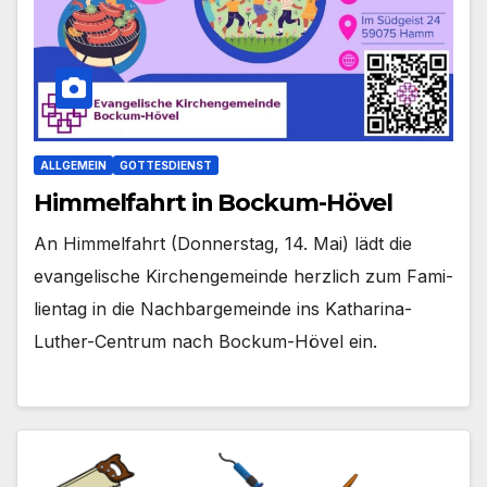
ALLGEMEIN
GOTTESDIENST
Himmelfahrt in Bockum-Hövel
An Him­mel­fahrt (Don­ners­tag, 14. Mai) lädt die
evan­ge­li­sche Kir­chen­ge­mein­de herz­lich zum Fami­
li­en­tag in die Nach­bar­ge­mein­de ins Katharina-
Luther-Centrum nach Bockum-Hövel ein.