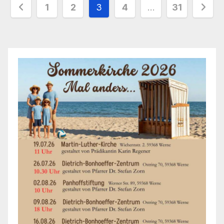
Seitennummerierung
1
2
3
4
…
31
der
Beiträge