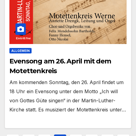
ALLGEMEIN
Evensong am 26. April mit dem
Motettenkreis
Am kom­men­den Sonn­tag, den 26. April fin­det um
18 Uhr ein Even­song unter dem Mot­to „Ich will
von Got­tes Güte sin­gen“ in der Martin-Luther-
Kirche statt. Es musi­ziert der Motet­ten­kreis unter…