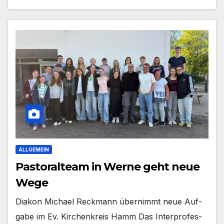
ALLGEMEIN
Pastoralteam in Werne geht neue
Wege
Dia­kon Micha­el Reck­mann über­nimmt neue Auf­
ga­be im Ev. Kir­chen­kreis Hamm Das Inter­pro­fes­