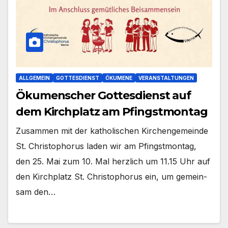
ALLGEMEIN
GOTTESDIENST
ÖKUMENE
VERANSTALTUNGEN
Ökumenscher Gottesdienst auf
dem Kirchplatz am Pfingstmontag
Zusam­men mit der katho­li­schen Kir­chen­ge­mein­de
St. Chris­to­pho­rus laden wir am Pfingst­mon­tag,
den 25. Mai zum 10. Mal herz­lich um 11.15 Uhr auf
den Kirch­platz St. Chris­to­pho­rus ein, um gemein­
sam den…