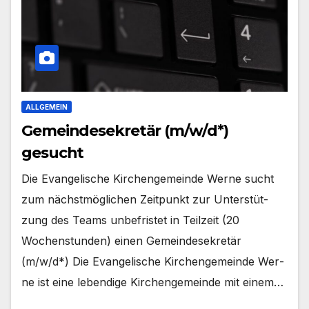
ALLGEMEIN
Gemeindesekretär (m/w/d*)
gesucht
Die Evan­ge­li­sche Kir­chen­ge­mein­de Wer­ne sucht
zum nächst­mög­li­chen Zeit­punkt zur Unter­stüt­
zung des Teams unbe­fris­tet in Teil­zeit (20
Wochen­stun­den) einen Gemein­de­se­kre­tär
(m/w/d*) Die Evan­ge­li­sche Kir­chen­ge­mein­de Wer­
ne ist eine leben­di­ge Kir­chen­ge­mein­de mit einem…