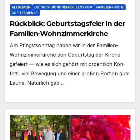
ALLGEMEIN
DIETRICH-BONHOEFFER-ZENTRUM
FAMILIENKIRCHE
GOTTESDIENST
Rückblick: Geburtstagsfeier in der
Familien-Wohnzimmerkirche
Am Pfingst­sonn­tag haben wir in der Familien-
Wohnzimmerkirche den Geburts­tag der Kir­che
gefei­ert — wie es sich gehört mit ordent­lich Kon­
fet­ti, viel Bewe­gung und einer gro­ßen Por­ti­on gute
Lau­ne. Natür­lich gab…