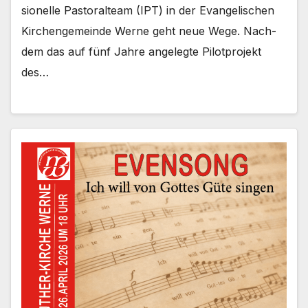
sio­nel­le Pas­to­ral­team (IPT) in der Evan­ge­li­schen
Kir­chen­ge­mein­de Wer­ne geht neue Wege. Nach­
dem das auf fünf Jah­re ange­leg­te Pilot­pro­jekt
des…