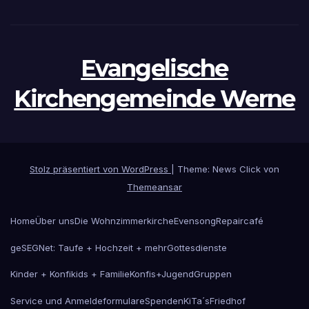
Evangelische
Kirchengemeinde Werne
Stolz präsentiert von WordPress
|
Theme: News Click von
Themeansar
Home
Über uns
Die Wohnzimmerkirche
Evensong
Repaircafé
geSEGNet: Taufe + Hochzeit + mehr
Gottesdienste
Kinder + Konfikids + Familie
Konfis+Jugend
Gruppen
Service und Anmeldeformulare
Spenden
KiTa´s
Friedhof