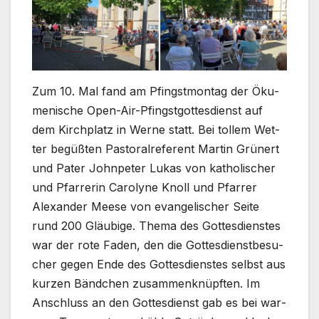
Zum 10. Mal fand am Pfingst­mon­tag der Öku­
me­ni­sche Open-Air-Pfingstgottesdienst auf
dem Kirch­platz in Wer­ne statt. Bei tol­lem Wet­
ter begüß­ten Pas­to­ral­re­fe­rent Mar­tin Grü­nert
und Pater John­pe­ter Lukas von katho­li­scher
und Pfar­re­rin Caro­ly­ne Knoll und Pfar­rer
Alex­an­der Mee­se von evan­ge­li­scher Sei­te
rund 200 Gläu­bi­ge. The­ma des Got­tes­diens­tes
war der rote Faden, den die Got­tes­dienst­be­su­
cher gegen Ende des Got­tes­diens­tes selbst aus
kur­zen Bänd­chen zusam­men­knüpf­ten. Im
Anschluss an den Got­tes­dienst gab es bei war­