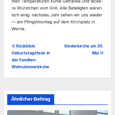
men Tem­pe­ra­tu­ren küh­le Geträn­ke und lecke­
re Würst­chen vom Grill. Alle Betei­lig­ten waren
sich einig: nächs­tes Jahr sehen wir uns wie­der
— am Pfingst­mon­tag auf dem Kirch­platz in
Wer­ne.
Beitragsnavigation
Rückblick:
Kinderkirche am 30.
Geburtstagsfeier in
Mai
der Familien-
Wohnzimmerkirche
Ähnlicher Beitrag