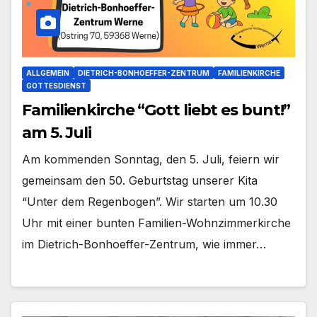
ALLGEMEIN
DIETRICH-BONHOEFFER-ZENTRUM
FAMILIENKIRCHE
GOTTESDIENST
Familienkirche “Gott liebt es bunt!”
am 5. Juli
Am kom­men­den Sonn­tag, den 5. Juli, fei­ern wir
gemein­sam den 50. Geburts­tag unse­rer Kita
“Unter dem Regen­bo­gen”. Wir star­ten um 10.30
Uhr mit einer bun­ten Familien-Wohnzimmerkirche
im Dietrich-Bonhoeffer-Zentrum, wie immer…