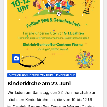
DIETRICH-BONHOEFFER-ZENTRUM
KINDERKIRCHE
Kinderkirche am 27. Juni
Wir laden am Sams­tag, den 27. Juni herz­lich zur
nächs­ten Kin­der­kir­che ein, die von 10 bis 12 Uhr
im Dietrich-Bonhoeffer-Zentrum Wer­ne (Ost­ring