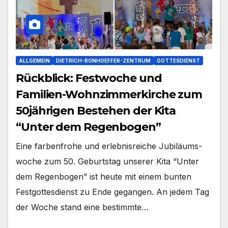
ALLGEMEIN
DIETRICH-BONHOEFFER-ZENTRUM
GOTTESDIENST
Rückblick: Festwoche und
Familien-Wohnzimmerkirche zum
50jährigen Bestehen der Kita
“Unter dem Regenbogen”
Eine far­ben­fro­he und erleb­nis­rei­che Jubi­lä­ums­
wo­che zum 50. Geburts­tag unse­rer Kita “Unter
dem Regen­bo­gen” ist heu­te mit einem bun­ten
Fest­got­tes­dienst zu Ende gegan­gen. An jedem Tag
der Woche stand eine bestimm­te…