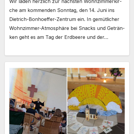
Wir laden herz­lich zur nächs­ten Wohn­zim­mer­kir­
che am kom­men­den Sonn­tag, den 14. Juni ins
Dietrich-Bonhoeffer-Zentrum ein. In gemüt­li­cher
Wohnzimmer-Atmosphäre bei Snacks und Geträn­
ken geht es am Tag der Erd­bee­re und der…