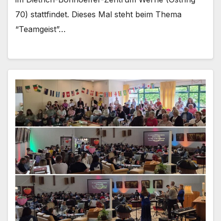
70) statt­fin­det. Die­ses Mal steht beim The­ma
“Team­geist”…