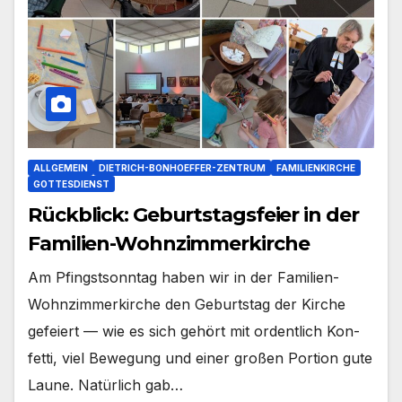
ALLGEMEIN
DIETRICH-BONHOEFFER-ZENTRUM
FAMILIENKIRCHE
GOTTESDIENST
Rückblick: Geburtstagsfeier in der
Familien-Wohnzimmerkirche
Am Pfingst­sonn­tag haben wir in der Familien-
Wohnzimmerkirche den Geburts­tag der Kir­che
gefei­ert — wie es sich gehört mit ordent­lich Kon­
fet­ti, viel Bewe­gung und einer gro­ßen Por­ti­on gute
Lau­ne. Natür­lich gab…