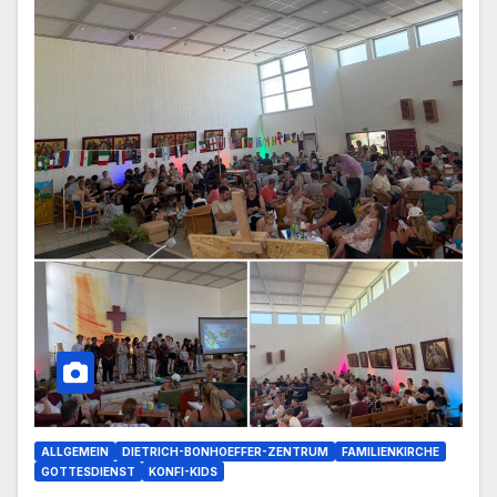
ALLGEMEIN
DIETRICH-BONHOEFFER-ZENTRUM
FAMILIENKIRCHE
GOTTESDIENST
KONFI-KIDS