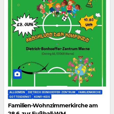
ALLGEMEIN
DIETRICH-BONHOEFFER-ZENTRUM
FAMILIENKIRCHE
GOTTESDIENST
KONFI-KIDS
Familien-Wohnzimmerkirche am
28.6. zur Fußball-WM