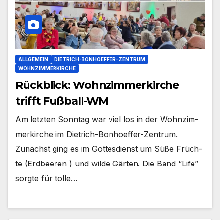
ALLGEMEIN
DIETRICH-BONHOEFFER-ZENTRUM
WOHNZIMMERKIRCHE
Rückblick: Wohnzimmerkirche
trifft Fußball-WM
Am letz­ten Sonn­tag war viel los in der Wohn­zim­
mer­kir­che im Dietrich-Bonhoeffer-Zentrum.
Zunächst ging es im Got­tes­dienst um Süße Früch­
te (Erd­bee­ren ) und wil­de Gär­ten. Die Band “Life”
sorg­te für tol­le…