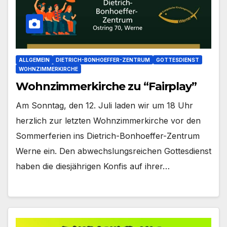
ALLGEMEIN
DIETRICH-BONHOEFFER-ZENTRUM
GOTTESDIENST
WOHNZIMMERKIRCHE
Wohnzimmerkirche zu “Fairplay”
Am Sonn­tag, den 12. Juli laden wir um 18 Uhr
herz­lich zur letz­ten Wohn­zim­mer­kir­che vor den
Som­mer­fe­ri­en ins Dietrich-Bonhoeffer-Zentrum
Wer­ne ein. Den abwechs­lungs­rei­chen Got­tes­dienst
haben die dies­jäh­ri­gen Kon­fis auf ihrer…