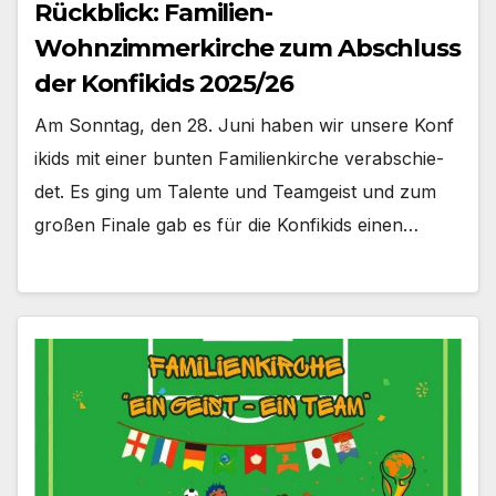
Rückblick: Familien-
Wohnzimmerkirche zum Abschluss
der Konfikids 2025/26
Am Sonn­tag, den 28. Juni haben wir unse­re Kon­f
i­kids mit einer bun­ten Fami­li­en­kir­che ver­ab­schie­
det. Es ging um Talen­te und Team­geist und zum
gro­ßen Fina­le gab es für die Kon­fi­kids einen…