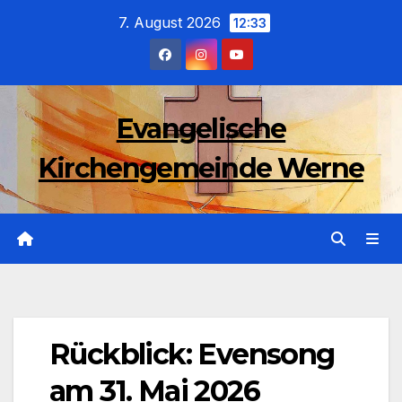
Zum
7. August 2026
12:33
Inhalt
wechseln
Evangelische
Kirchengemeinde Werne
Rückblick: Evensong
am 31. Mai 2026