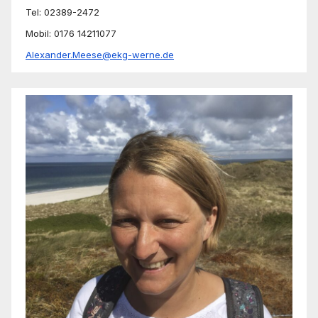
Tel: 02389-2472
Mobil: 0176 14211077
Alexander.Meese@ekg-werne.de