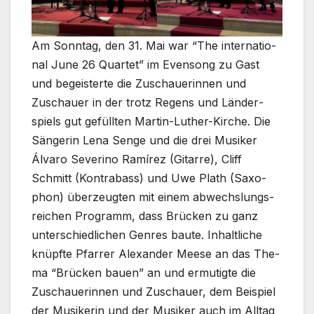
Am Sonn­tag, den 31. Mai war “The inter­na­tio­
nal June 26 Quar­tet” im Even­song zu Gast
und begeis­ter­te die Zuschaue­rin­nen und
Zuschau­er in der trotz Regens und Län­der­
spiels gut gefüll­ten Martin-Luther-Kirche. Die
Sän­ge­rin Lena Sen­ge und die drei Musi­ker
Álva­ro Seve­ri­no Ramí­rez (Gitar­re), Cliff
Schmitt (Kon­tra­bass) und Uwe Plath (Saxo­
phon) über­zeug­ten mit einem abwechs­lungs­
rei­chen Pro­gramm, dass Brü­cken zu ganz
unter­schied­li­chen Gen­res bau­te. Inhalt­li­che
knüpf­te Pfar­rer Alex­an­der Mee­se an das The­
ma “Brü­cken bau­en” an und ermu­tig­te die
Zuschaue­rin­nen und Zuschau­er, dem Bei­spiel
der Musi­ke­rin und der Musi­ker auch im All­tag