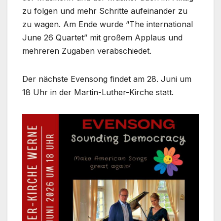
zu fol­gen und mehr Schrit­te auf­ein­an­der zu
zu wagen. Am Ende wur­de “The inter­na­tio­nal
June 26 Quar­tet” mit gro­ßem Applaus und
meh­re­ren Zuga­ben ver­ab­schie­det.
Der nächs­te Even­song fin­det am 28. Juni um
18 Uhr in der Martin-Luther-Kirche statt.