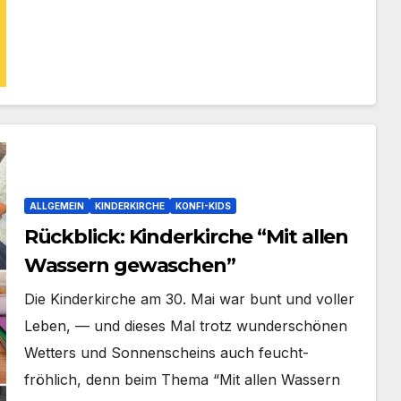
ALLGEMEIN
KINDERKIRCHE
KONFI-KIDS
Rückblick: Kinderkirche “Mit allen
Wassern gewaschen”
Die Kin­der­kir­che am 30. Mai war bunt und vol­ler
Leben, — und die­ses Mal trotz wun­der­schö­nen
Wet­ters und Son­nen­scheins auch feucht-
fröhlich, denn beim The­ma “Mit allen Was­sern