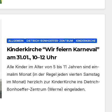
ALLGEMEIN
DIETRICH-BONHOEFFER-ZENTRUM
KINDERKIRCHE
Kinderkirche “Wir feiern Karneval”
am 31.01., 10–12 Uhr
Alle Kin­der im Alter von 5 bis 11 Jah­ren sind ein­
malim Monat (in der Regel jeden vier­ten Sams­tag
im Monat) herz­lich zur Kin­der­Kir­che ins Dietrich-
Bonhoeffer-Zentrum (Wer­ne) ein­ge­la­den.