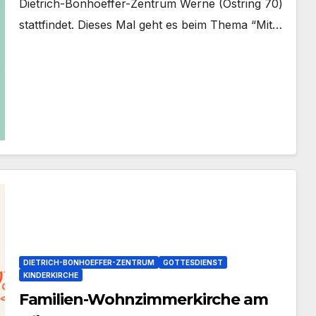
Dietrich-Bonhoeffer-Zentrum Wer­ne (Ost­ring 70)
statt­fin­det. Die­ses Mal geht es beim The­ma “Mit…
DIETRICH-BONHOEFFER-ZENTRUM
GOTTESDIENST
KINDERKIRCHE
Familien-Wohnzimmerkirche am