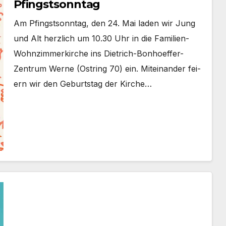
Pfingstsonntag
Am Pfingst­sonn­tag, den 24. Mai laden wir Jung
und Alt herz­lich um 10.30 Uhr in die Familien-
Wohnzimmerkirche ins Dietrich-Bonhoeffer-
Zentrum Wer­ne (Ost­ring 70) ein. Mit­ein­an­der fei­
ern wir den Geburts­tag der Kir­che…