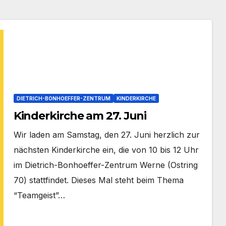
DIETRICH-BONHOEFFER-ZENTRUM
KINDERKIRCHE
Kinderkirche am 27. Juni
Wir laden am Sams­tag, den 27. Juni herz­lich zur
nächs­ten Kin­der­kir­che ein, die von 10 bis 12 Uhr
im Dietrich-Bonhoeffer-Zentrum Wer­ne (Ost­ring
70) statt­fin­det. Die­ses Mal steht beim The­ma
“Team­geist”…