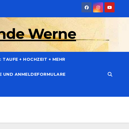
inde Werne
 TAUFE + HOCHZEIT + MEHR
CE UND ANMELDEFORMULARE