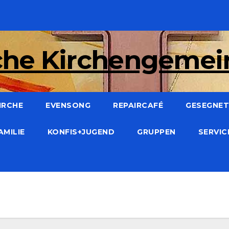
che Kirchengeme
IRCHE
EVENSONG
REPAIRCAFÉ
GESEGNET:
AMILIE
KONFIS+JUGEND
GRUPPEN
SERVI