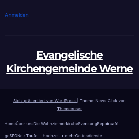
Anmelden
Evangelische
Kirchengemeinde Werne
Stolz präsentiert von WordPress
|
Theme: News Click von
Themeansar
Home
Über uns
Die Wohnzimmerkirche
Evensong
Repaircafé
geSEGNet: Taufe + Hochzeit + mehr
Gottesdienste