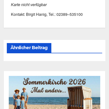
Kar­te nicht ver­füg­bar
Kon­takt: Bir­git Hanig, Tel.: 02389–535100
Ähnlicher Beitrag