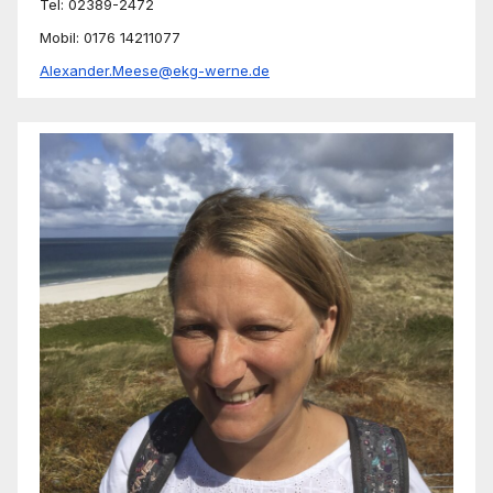
Tel: 02389-2472
Mobil: 0176 14211077
Alexander.Meese@ekg-werne.de