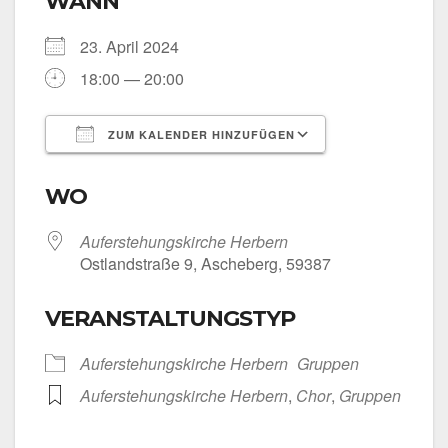
WANN
23. April 2024
18:00 — 20:00
ZUM KALENDER HINZUFÜGEN
ICS her­un­ter­la­den
Goog­le Kalen­
WO
Auf­er­ste­hungs­kir­che Her­bern
Ost­land­stra­ße 9, Asche­berg, 59387
VERANSTALTUNGSTYP
Auf­er­ste­hungs­kir­che Her­bern
Grup­pen
Auf­er­ste­hungs­kir­che Her­bern
,
Chor
,
Grup­pen