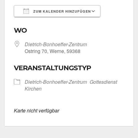
ZUM KALENDER HINZUFÜGEN
ICS her­un­ter­la­den
Goog­le Kalen­
WO
Dietrich-Bonhoeffer-Zentrum
Ost­ring 70, Wer­ne, 59368
VERANSTALTUNGSTYP
Dietrich-Bonhoeffer-Zentrum
Got­tes­dienst
Kir­chen
Kar­te nicht ver­füg­bar