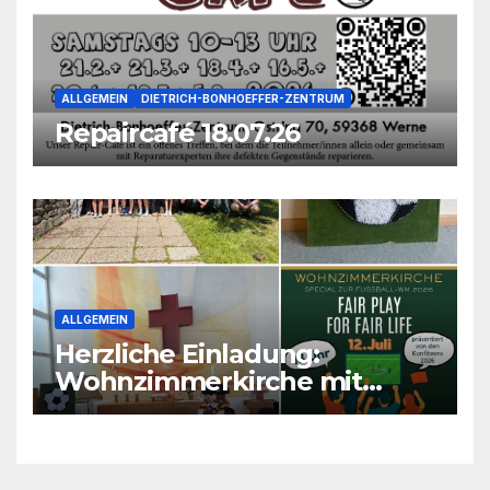
ALLGEMEIN
DIETRICH-BONHOEFFER-ZENTRUM
Repaircafé 18.07.26
ALLGEMEIN
Herzliche Einladung:
Wohnzimmerkirche mit
unseren Konfis