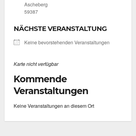
Asche­berg
59387
NÄCHSTE VERANSTALTUNG
Kei­ne bevor­ste­hen­den Ver­an­stal­tun­gen
Kar­te nicht ver­füg­bar
Kommende
Veranstaltungen
Kei­ne Ver­an­stal­tun­gen an die­sem Ort