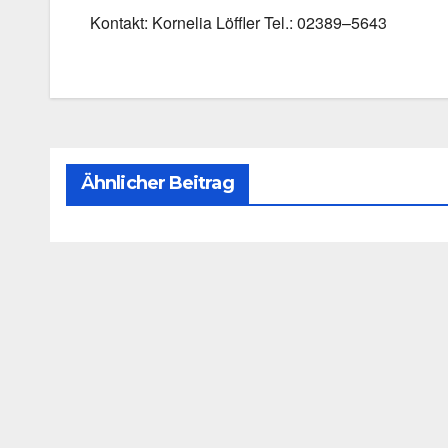
Kon­takt: Kor­ne­lia Löff­ler Tel.: 02389–5643
Ähnlicher Beitrag