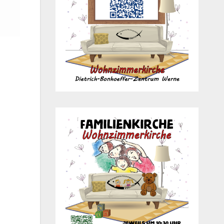
Office 365
Out­look Live