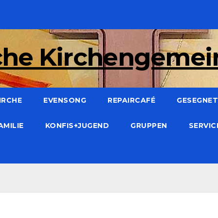
che Kirchengeme
IRCHE
EVENSONG
REPAIRCAFÉ
GESEGNET:
AMILIE
KONFIS+JUGEND
GRUPPEN
SERVI