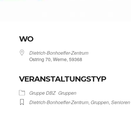
WO
Dietrich-Bonhoeffer-Zentrum
Ost­ring 70, Wer­ne, 59368
VERANSTALTUNGSTYP
Kalen­der
iCal­en­dar
Grup­pe DBZ
Grup­pen
Dietrich-Bonhoeffer-Zentrum
,
Grup­pen
,
Senio­ren