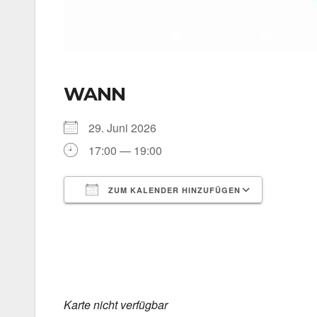
WANN
29. Juni 2026
17:00 — 19:00
ZUM KALENDER HINZUFÜGEN
ICS her­un­ter­la­den
Goog­le 
Kar­te nicht ver­füg­bar