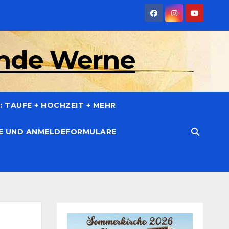
inde Werne
 TAUFE + HOCHZEIT + MEHR
CE UND ANMELDEFORMULARE