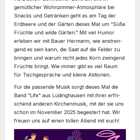
gemüt­li­cher Wohnzimmer-Atmosphäre bei
Snacks und Geträn­ken geht es am Tag der
Erd­bee­re und der Gär­ten die­ses Mal um “Süße
Früch­te und wil­de Gär­ten.” Mit viel Humor
erle­ben wir mit Bau­er Her­mann, wie anstren­
gend es sein kann, die Saat auf die Fel­der zu
brin­gen und war­um nicht jedes Korn zwin­gend
Früch­te bringt. Wie immer gibt es viel Raum
für Tisch­ge­sprä­che und klei­ne Aktio­nen.
Für die pas­sen­de Musik sorgt die­ses Mal die
Band “Life” aus Lüding­hau­sen mit ihrer erfri­
schend ande­ren Kir­chen­mu­sik, mit der sie uns
schon im Novem­ber 2025 begeis­tert hat. Wir
freu­en uns auf einen tol­len Abend mit euch!