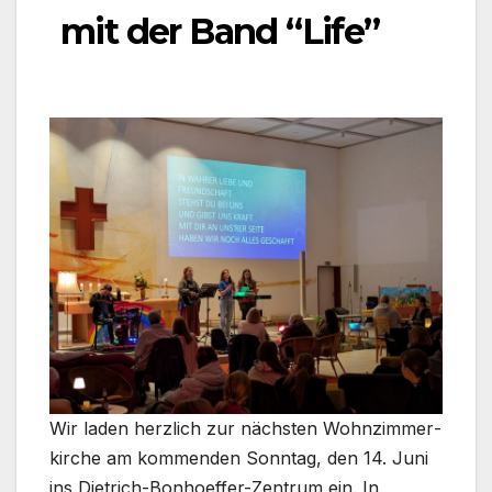
mit der Band “Life”
Wir laden herz­lich zur nächs­ten Wohn­zim­mer­
kir­che am kom­men­den Sonn­tag, den 14. Juni
ins Dietrich-Bonhoeffer-Zentrum ein. In