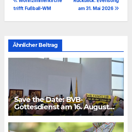
Beitragsnavigation
Wohnzimmerkirche
Rückblick: Evensong
trifft Fußball-WM
am 31. Mai 2026
Ähnlicher Beitrag
Save the Date: BVB-
Gottesdienst am 16. August
2026