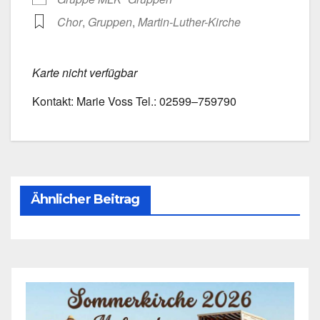
Chor
,
Grup­pen
,
Martin-Luther-Kirche
Kar­te nicht ver­füg­bar
Kon­takt: Marie Voss Tel.: 02599–759790
Ähnlicher Beitrag