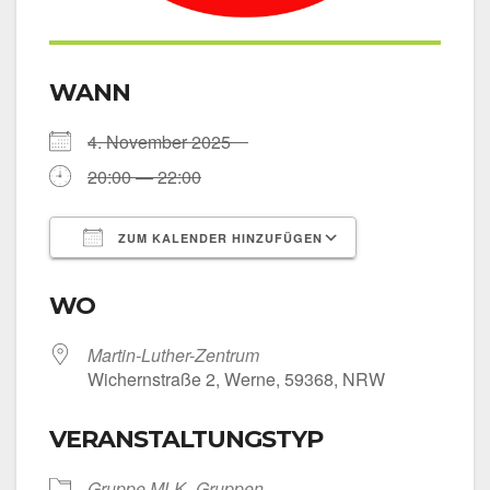
WANN
4. Novem­ber 2025
20:00 — 22:00
ZUM KALENDER HINZUFÜGEN
ICS her­un­ter­la­den
Goog­le Kalen­
WO
Martin-Luther-Zentrum
Wichern­stra­ße 2, Wer­ne, 59368, NRW
VERANSTALTUNGSTYP
Grup­pe MLK
Grup­pen