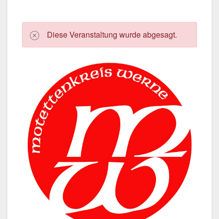
Die­se Ver­an­stal­tung wur­de abge­sagt.