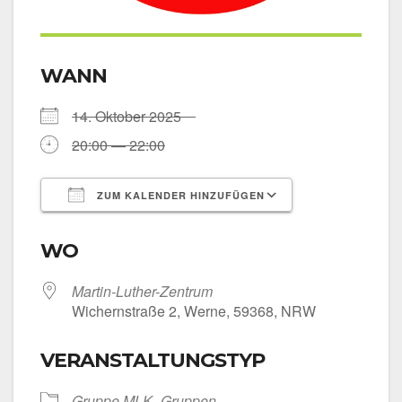
WANN
14. Okto­ber 2025
20:00 — 22:00
ZUM KALENDER HINZUFÜGEN
ICS her­un­ter­la­den
Goog­le Kalen­
WO
Martin-Luther-Zentrum
Wichern­stra­ße 2, Wer­ne, 59368, NRW
VERANSTALTUNGSTYP
Grup­pe MLK
Grup­pen