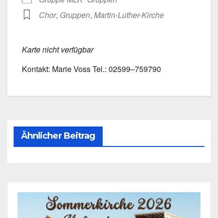
Chor
,
Grup­pen
,
Martin-Luther-Kirche
Kar­te nicht ver­füg­bar
Kon­takt: Marie Voss Tel.: 02599–759790
Ähnlicher Beitrag