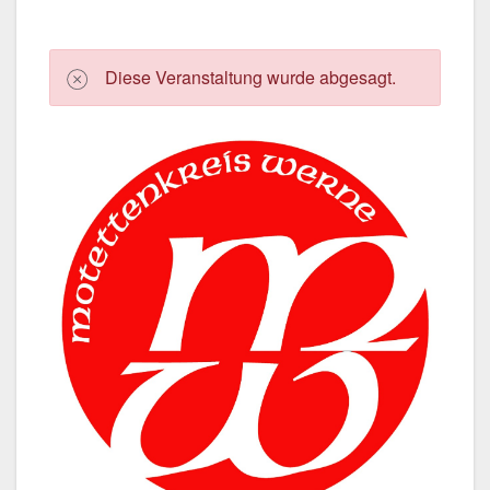
Die­se Ver­an­stal­tung wur­de abge­sagt.