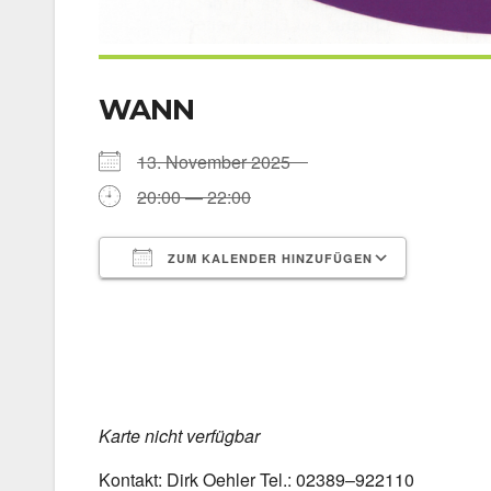
WANN
13. Novem­ber 2025
20:00 — 22:00
ZUM KALENDER HINZUFÜGEN
ICS her­un­ter­la­den
Goog­le 
Kar­te nicht ver­füg­bar
Kon­takt: Dirk Oeh­ler Tel.: 02389–922110