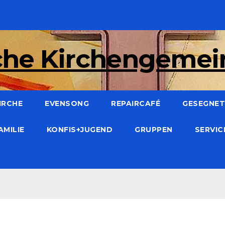
che Kirchengeme
IRCHE
EVENSONG
REPAIRCAFÉ
GESEGNET:
AMILIE
KONFIS+JUGEND
GRUPPEN
SERVI