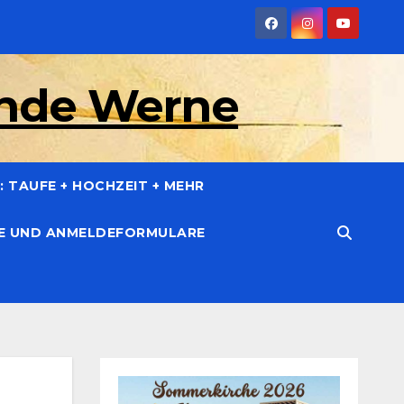
inde Werne
 TAUFE + HOCHZEIT + MEHR
CE UND ANMELDEFORMULARE