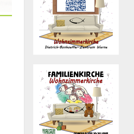
Office 365
Out­look Live