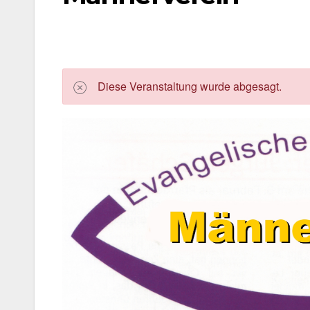
Die­se Ver­an­stal­tung wur­de abge­sagt.