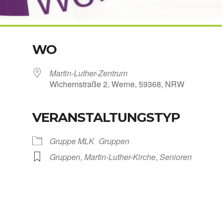
WO
Martin-Luther-Zentrum
Wichern­stra­ße 2, Wer­ne, 59368, NRW
VERANSTALTUNGSTYP
Kalen­der
iCal­en­dar
Grup­pe MLK
Grup­pen
Grup­pen
,
Martin-Luther-Kirche
,
Senio­ren