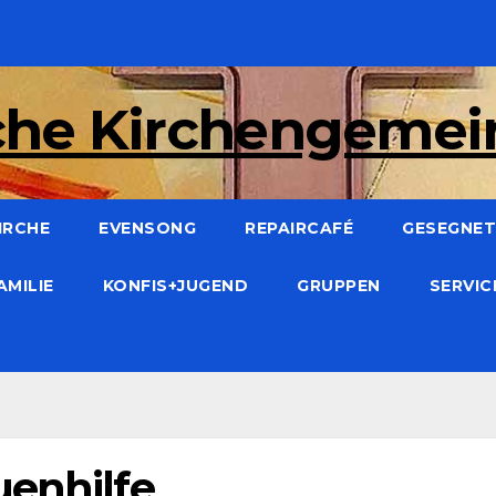
che Kirchengeme
IRCHE
EVENSONG
REPAIRCAFÉ
GESEGNET:
AMILIE
KONFIS+JUGEND
GRUPPEN
SERVI
uenhilfe