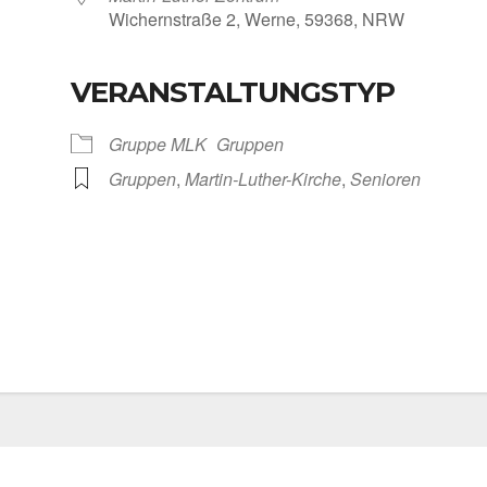
Wichern­stra­ße 2, Wer­ne, 59368, NRW
VERANSTALTUNGSTYP
Kalen­der
iCal­en­dar
Grup­pe MLK
Grup­pen
Grup­pen
,
Martin-Luther-Kirche
,
Senio­ren