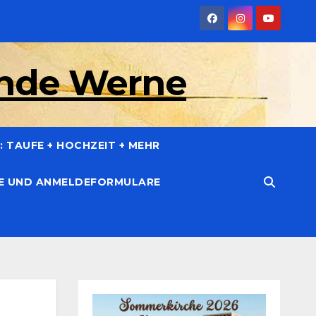
inde Werne
 TAUFE + HOCHZEIT + MEHR
CE UND ANMELDEFORMULARE