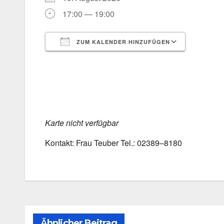
17:00 — 19:00
ZUM KALENDER HINZUFÜGEN
ICS her­un­ter­la­den
Goog­le 
Kar­te nicht ver­füg­bar
Kon­takt: Frau Teu­ber Tel.: 02389–8180
Ähnlicher Beitrag