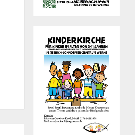
Office 365
Out­look Live