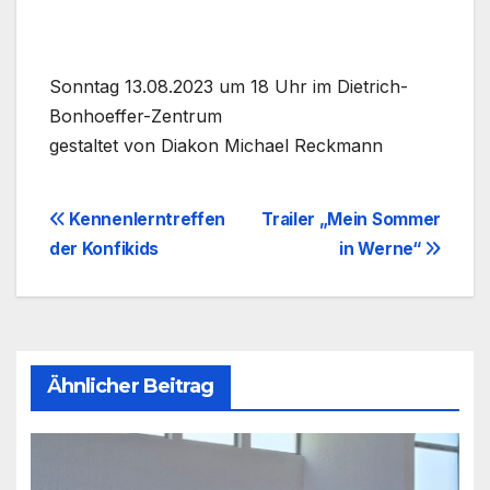
Sonn­tag 13.08.2023 um 18 Uhr im Dietrich-
Bonhoeffer-Zentrum
gestal­tet von Dia­kon Micha­el Reck­mann
Beitragsnavigation
Kennenlerntreffen
Trailer „Mein Sommer
der Konfikids
in Werne“
Ähnlicher Beitrag