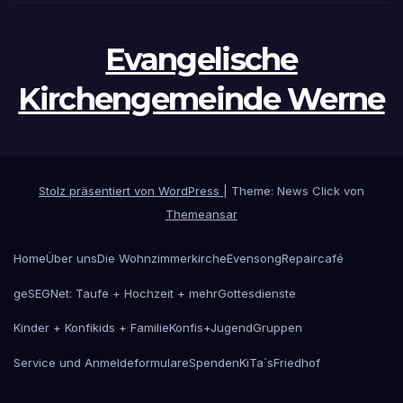
Evangelische
Kirchengemeinde Werne
Stolz präsentiert von WordPress
|
Theme: News Click von
Themeansar
Home
Über uns
Die Wohnzimmerkirche
Evensong
Repaircafé
geSEGNet: Taufe + Hochzeit + mehr
Gottesdienste
Kinder + Konfikids + Familie
Konfis+Jugend
Gruppen
Service und Anmeldeformulare
Spenden
KiTa´s
Friedhof