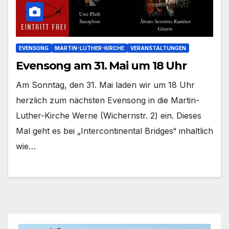
EVENSONG
MARTIN-LUTHER-KIRCHE
VERANSTALTUNGEN
Evensong am 31. Mai um 18 Uhr
Am Sonn­tag, den 31. Mai laden wir um 18 Uhr
herz­lich zum nächs­ten Even­song in die Martin-
Luther-Kirche Wer­ne (Wichern­str. 2) ein. Die­ses
Mal geht es bei „Inter­con­ti­nen­tal Bridges“ inhalt­lich
wie…