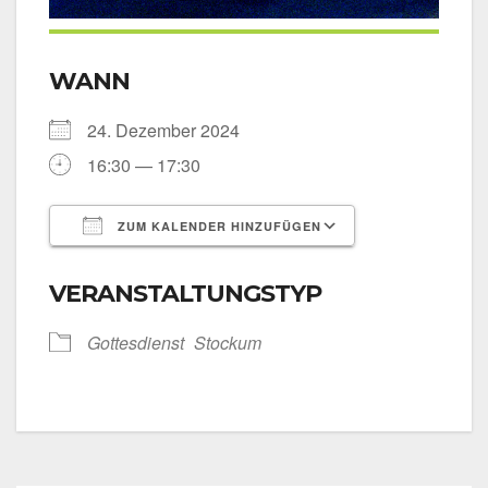
WANN
24. Dezem­ber 2024
16:30 — 17:30
ZUM KALENDER HINZUFÜGEN
ICS her­un­ter­la­den
Goog­le Kalen­
VERANSTALTUNGSTYP
Got­tes­dienst
Sto­ckum