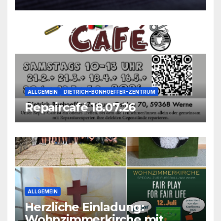
ALLGEMEIN
DIETRICH-BONHOEFFER-ZENTRUM
Repaircafé 18.07.26
ALLGEMEIN
Herzliche Einladung:
Wohnzimmerkirche mit