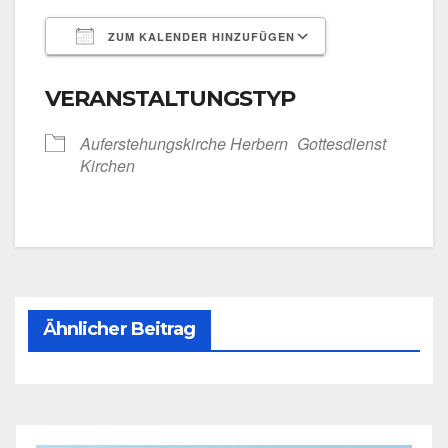
ZUM KALENDER HINZUFÜGEN
ICS her­un­ter­la­den
Goog­le Kalen­
VERANSTALTUNGSTYP
Auf­er­ste­hungs­kir­che Her­bern
Got­tes­dienst
Kir­chen
Ähnlicher Beitrag