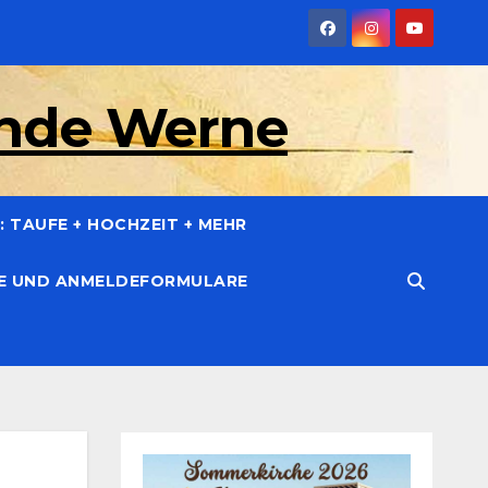
inde Werne
 TAUFE + HOCHZEIT + MEHR
CE UND ANMELDEFORMULARE