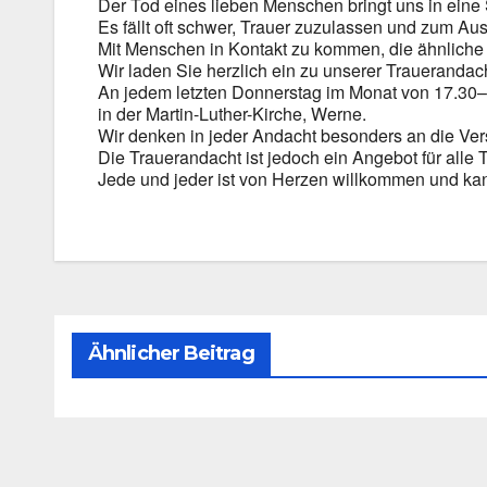
Der Tod eines lie­ben Men­schen bringt uns in eine Situ
Es fällt oft schwer, Trau­er zuzu­las­sen und zum Aus
Mit Men­schen in Kon­takt zu kom­men, die ähn­li­ch
Wir laden Sie herz­lich ein zu unse­rer Trau­er­an­dac
An jedem letz­ten Don­ners­tag im Monat von 17.30
in der Martin-Luther-Kirche, Wer­ne.
Wir den­ken in jeder Andacht beson­ders an die Ver­
Die Trau­er­an­dacht ist jedoch ein Ange­bot für alle T
Jede und jeder ist von Her­zen will­kom­men und kan
Ähnlicher Beitrag