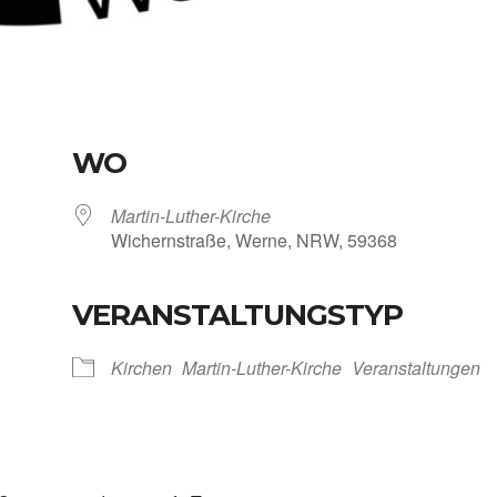
WO
Martin-Luther-Kirche
Wichern­stra­ße, Wer­ne, NRW, 59368
VERANSTALTUNGSTYP
Kalen­der
iCal­en­dar
Kir­chen
Martin-Luther-Kirche
Ver­an­stal­tun­gen