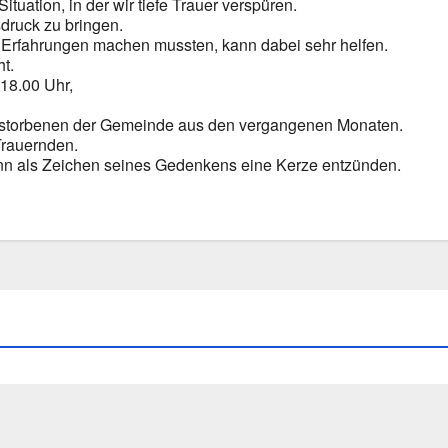
a­ti­on, in der wir tie­fe Trau­er ver­spü­ren.
­druck zu brin­gen.
e Erfah­run­gen machen muss­ten, kann dabei sehr hel­fen.
ht.
–18.00 Uhr,
stor­be­nen der Gemein­de aus den ver­gan­ge­nen Mona­ten.
rau­ern­den.
n als Zei­chen sei­nes Geden­kens eine Ker­ze ent­zün­den.