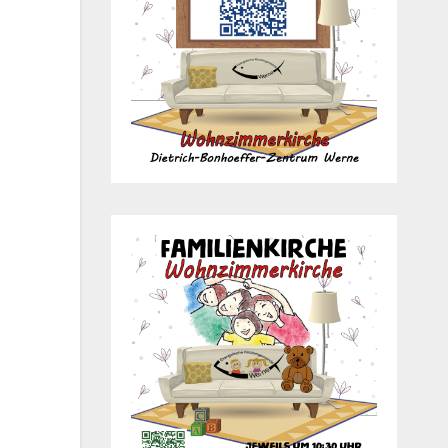
Office 365
Out­look Live