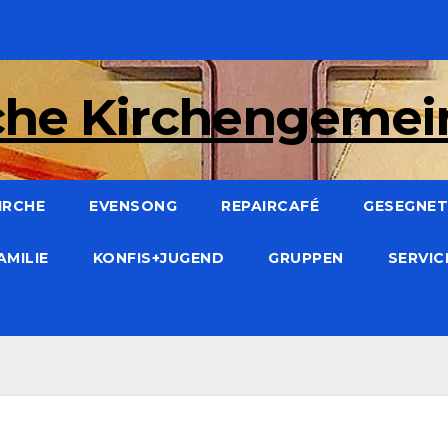
che Kirchengeme
IRCHE
EVENSONG
REPAIRCAFÉ
GESEGNET:
AMILIE
KONFIS+JUGEND
GRUPPEN
SERVI