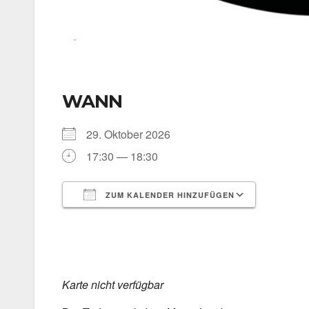
WANN
29. Okto­ber 2026
17:30 — 18:30
ZUM KALENDER HINZUFÜGEN
ICS her­un­ter­la­den
Goog­le 
Kar­te nicht ver­füg­bar