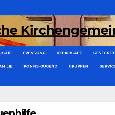
che Kirchengeme
IRCHE
EVENSONG
REPAIRCAFÉ
GESEGNET:
AMILIE
KONFIS+JUGEND
GRUPPEN
SERVI
uenhilfe