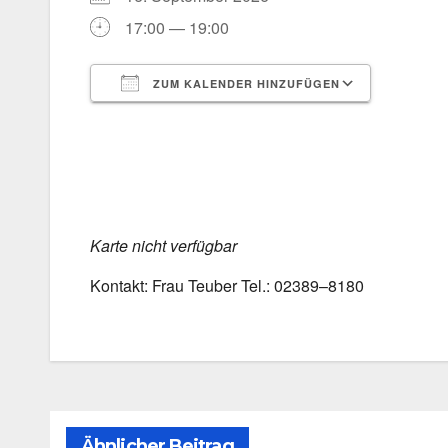
17:00 — 19:00
ZUM KALENDER HINZUFÜGEN
ICS her­un­ter­la­den
Goog­le 
Kar­te nicht ver­füg­bar
Kon­takt: Frau Teu­ber Tel.: 02389–8180
Ähnlicher Beitrag