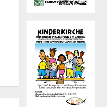
Office 365
Out­look Live