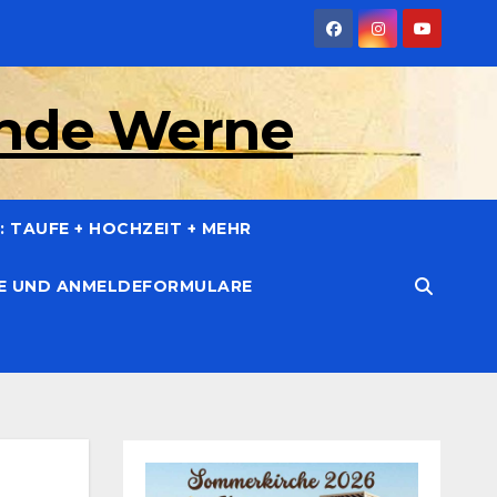
inde Werne
 TAUFE + HOCHZEIT + MEHR
CE UND ANMELDEFORMULARE