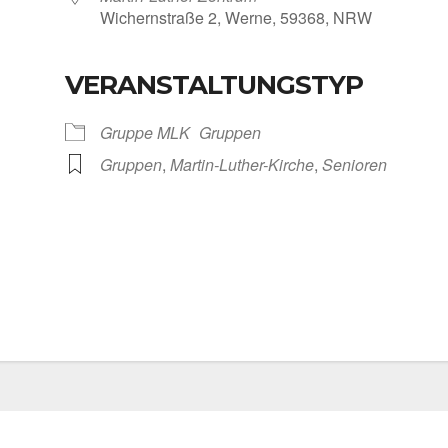
Wichern­stra­ße 2, Wer­ne, 59368, NRW
VERANSTALTUNGSTYP
Kalen­der
iCal­en­dar
Grup­pe MLK
Grup­pen
Grup­pen
,
Martin-Luther-Kirche
,
Senio­ren