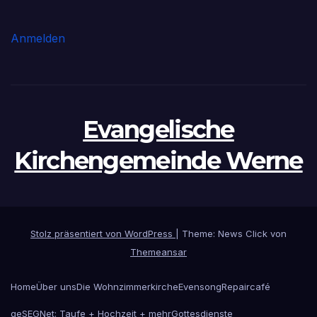
Anmelden
Evangelische
Kirchengemeinde Werne
Stolz präsentiert von WordPress
|
Theme: News Click von
Themeansar
Home
Über uns
Die Wohnzimmerkirche
Evensong
Repaircafé
geSEGNet: Taufe + Hochzeit + mehr
Gottesdienste