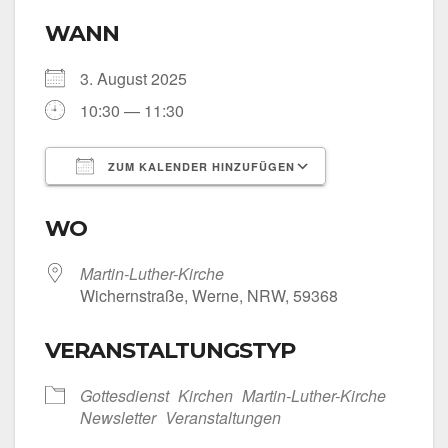
WANN
3. August 2025
10:30 — 11:30
ZUM KALENDER HINZUFÜGEN
ICS her­un­ter­la­den
Goog­le Kalen­
WO
Martin-Luther-Kirche
Wichern­stra­ße, Wer­ne, NRW, 59368
VERANSTALTUNGSTYP
Got­tes­dienst
Kir­chen
Martin-Luther-Kirche
News­let­ter
Ver­an­stal­tun­gen