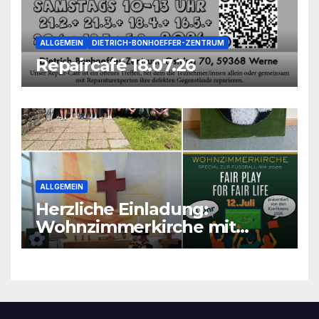
ALLGEMEIN
DIETRICH-BONHOEFFER-ZENTRUM
Repaircafé 18.07.26
ALLGEMEIN
Herzliche Einladung:
Wohnzimmerkirche mit
unseren Konfis