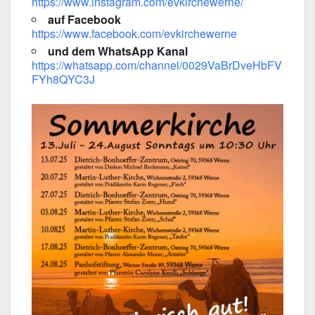
https://www.instagram.com/evkirchewerne/
auf Face­book
https://www.facebook.com/evkirchewerne
und dem Whats­App Kanal
https://whatsapp.com/channel/0029VaBrDveHbFV
FYh8QYC3J