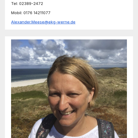
Tel: 02389-2472
Mobil: 0176 14211077
Alexander.Meese@ekg-werne.de