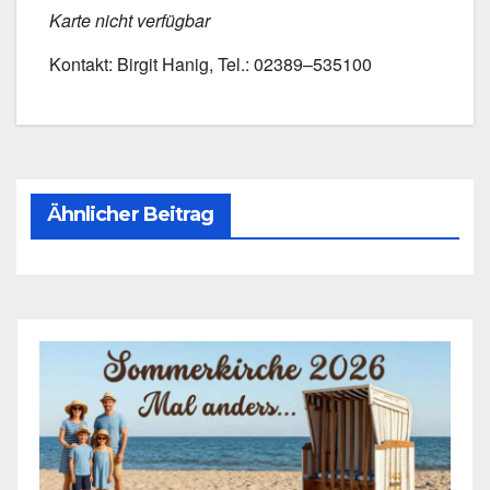
Kar­te nicht ver­füg­bar
Kon­takt: Bir­git Hanig, Tel.: 02389–535100
Ähnlicher Beitrag