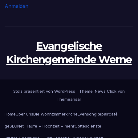
Anmelden
Evangelische
Kirchengemeinde Werne
Stolz präsentiert von WordPress
|
Theme: News Click von
Themeansar
Home
Über uns
Die Wohnzimmerkirche
Evensong
Repaircafé
geSEGNet: Taufe + Hochzeit + mehr
Gottesdienste
Kinder + Konfikids + Familie
Konfis+Jugend
Gruppen