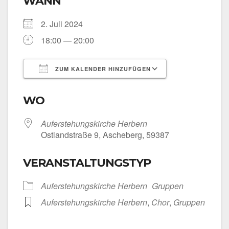
WANN
2. Juli 2024
18:00 — 20:00
ZUM KALENDER HINZUFÜGEN
ICS her­un­ter­la­den
Goog­le Kalen­
WO
Auf­er­ste­hungs­kir­che Her­bern
Ost­land­stra­ße 9, Asche­berg, 59387
VERANSTALTUNGSTYP
Auf­er­ste­hungs­kir­che Her­bern
Grup­pen
Auf­er­ste­hungs­kir­che Her­bern
,
Chor
,
Grup­pen