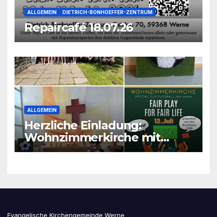
ALLGEMEIN
DIETRICH-BONHOEFFER-ZENTRUM
Repaircafé 18.07.26
ALLGEMEIN
Herzliche Einladung:
Wohnzimmerkirche mit
unseren Konfis
Evangelische Kirchengemeinde Werne