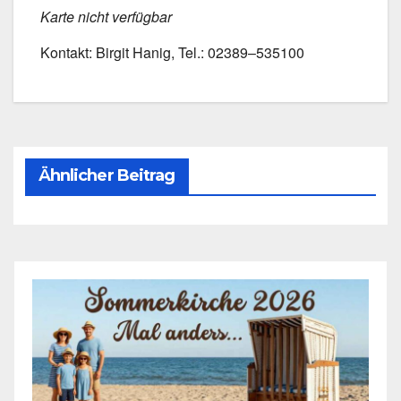
Kar­te nicht ver­füg­bar
Kon­takt: Bir­git Hanig, Tel.: 02389–535100
Ähnlicher Beitrag