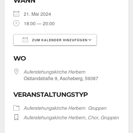
WANN
21. Mai 2024
18:00 — 20:00
ZUM KALENDER HINZUFÜGEN
ICS her­un­ter­la­den
Goog­le Kalen­
WO
Auf­er­ste­hungs­kir­che Her­bern
Ost­land­stra­ße 9, Asche­berg, 59387
VERANSTALTUNGSTYP
Auf­er­ste­hungs­kir­che Her­bern
Grup­pen
Auf­er­ste­hungs­kir­che Her­bern
,
Chor
,
Grup­pen