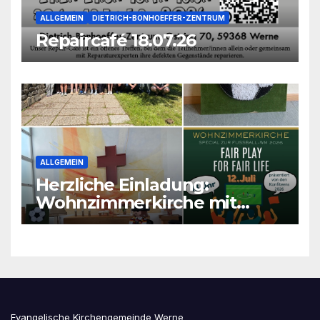
ALLGEMEIN
DIETRICH-BONHOEFFER-ZENTRUM
Repaircafé 18.07.26
ALLGEMEIN
Herzliche Einladung:
Wohnzimmerkirche mit
unseren Konfis
Evangelische Kirchengemeinde Werne