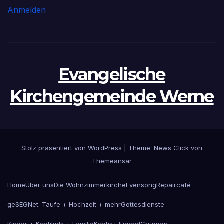
Anmelden
Evangelische
Kirchengemeinde Werne
Stolz präsentiert von WordPress
|
Theme: News Click von
Themeansar
Home
Über uns
Die Wohnzimmerkirche
Evensong
Repaircafé
geSEGNet: Taufe + Hochzeit + mehr
Gottesdienste
Kinder + Konfikids + Familie
Konfis+Jugend
Gruppen