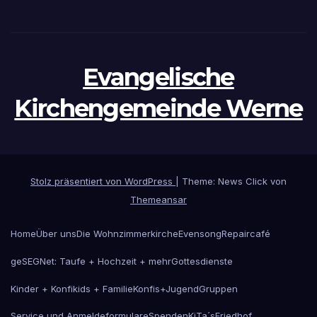
Evangelische
Kirchengemeinde Werne
Stolz präsentiert von WordPress
|
Theme: News Click von
Themeansar
Home
Über uns
Die Wohnzimmerkirche
Evensong
Repaircafé
geSEGNet: Taufe + Hochzeit + mehr
Gottesdienste
Kinder + Konfikids + Familie
Konfis+Jugend
Gruppen
Service und Anmeldeformulare
Spenden
KiTa´s
Friedhof