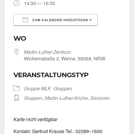
14:30 — 16:30
ZUM KALENDER HINZUFÜGEN
ICS her­un­ter­la­den
Goog­le Kalen­
WO
Martin-Luther-Zentrum
Wichern­stra­ße 2, Wer­ne, 59368, NRW
VERANSTALTUNGSTYP
Grup­pe MLK
Grup­pen
Grup­pen
,
Martin-Luther-Kirche
,
Senio­ren
Kar­te nicht ver­füg­bar
Kon­takt: Ger­trud Krau­se Tel.: 02389–1600