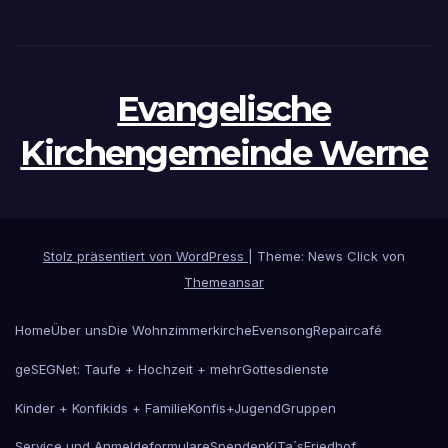
Evangelische
Kirchengemeinde Werne
Stolz präsentiert von WordPress
|
Theme: News Click von
Themeansar
Home
Über uns
Die Wohnzimmerkirche
Evensong
Repaircafé
geSEGNet: Taufe + Hochzeit + mehr
Gottesdienste
Kinder + Konfikids + Familie
Konfis+Jugend
Gruppen
Service und Anmeldeformulare
Spenden
KiTa´s
Friedhof