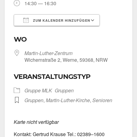
14:30 — 16:30
ZUM KALENDER HINZUFÜGEN
ICS her­un­ter­la­den
Goog­le Kalen­
WO
Martin-Luther-Zentrum
Wichern­stra­ße 2, Wer­ne, 59368, NRW
VERANSTALTUNGSTYP
Grup­pe MLK
Grup­pen
Grup­pen
,
Martin-Luther-Kirche
,
Senio­ren
Kar­te nicht ver­füg­bar
Kon­takt: Ger­trud Krau­se Tel.: 02389–1600