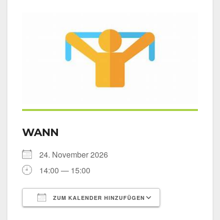
WANN
24. Novem­ber 2026
14:00 — 15:00
ZUM KALENDER HINZUFÜGEN
ICS her­un­ter­la­den
Goog­le Kalen­