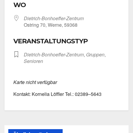
WO
Dietrich-Bonhoeffer-Zentrum
Ost­ring 70, Wer­ne, 59368
VERANSTALTUNGSTYP
Dietrich-Bonhoeffer-Zentrum
,
Grup­pen
,
Senio­ren
Kar­te nicht ver­füg­bar
Kon­takt: Kor­ne­lia Löff­ler Tel.: 02389–5643