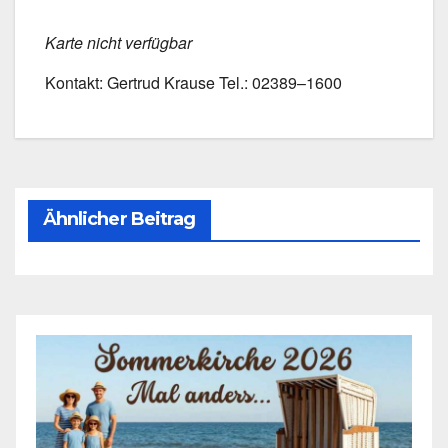
Kar­te nicht ver­füg­bar
Kon­takt: Ger­trud Krau­se Tel.: 02389–1600
Ähnlicher Beitrag