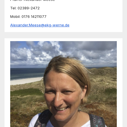
Tel: 02389-2472
Mobil: 0176 14211077
Alexander.Meese@ekg-werne.de