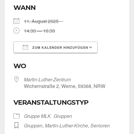
WANN
11. August 2025
14:30 — 16:30
ZUM KALENDER HINZUFÜGEN
ICS her­un­ter­la­den
Goog­le Kalen­
WO
Martin-Luther-Zentrum
Wichern­stra­ße 2, Wer­ne, 59368, NRW
VERANSTALTUNGSTYP
Grup­pe MLK
Grup­pen
Grup­pen
,
Martin-Luther-Kirche
,
Senio­ren