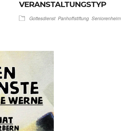
VERANSTALTUNGSTYP
Kalen­der
iCal­en­dar
Got­tes­dienst
Pan­hoff­stif­tung
Senio­ren­heim