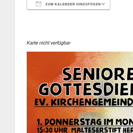
ZUM KALENDER HINZUFÜGEN
ICS her­un­ter­la­den
Goog­le 
Kar­te nicht ver­füg­bar