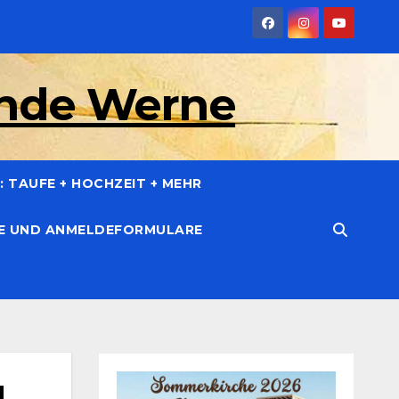
inde Werne
 TAUFE + HOCHZEIT + MEHR
CE UND ANMELDEFORMULARE
g