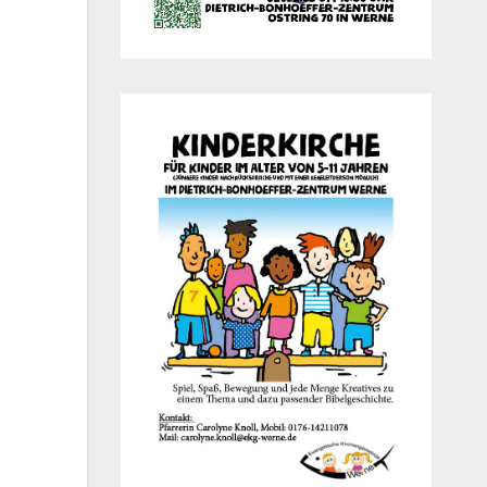
Office 365
Out­look Live