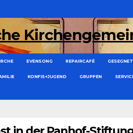
che Kirchengeme
IRCHE
EVENSONG
REPAIRCAFÉ
GESEGNET:
AMILIE
KONFIS+JUGEND
GRUPPEN
SERVI
st in der Panhof-Stiftun