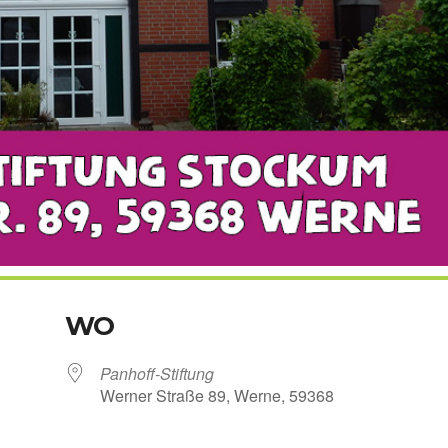
WO
Panhoff-Stiftung
Wer­ner Stra­ße 89, Wer­ne, 59368