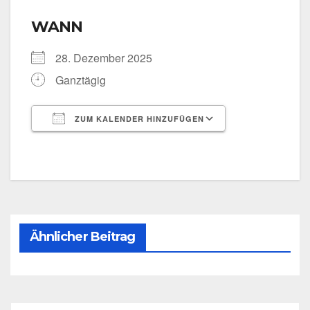
WANN
28. Dezem­ber 2025
Ganz­tä­gig
ZUM KALENDER HINZUFÜGEN
ICS her­un­ter­la­den
Goog­le Kalen­
Ähnlicher Beitrag