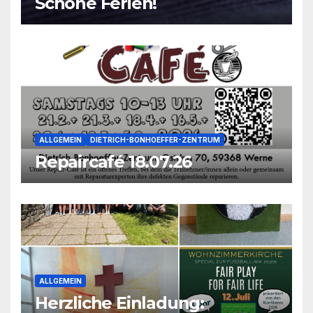
Schöne Ferien!
ALLGEMEIN
DIETRICH-BONHOEFFER-ZENTRUM
Repaircafé 18.07.26
ALLGEMEIN
Herzliche Einladung: