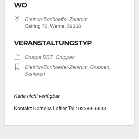
WO
Dietrich-Bonhoeffer-Zentrum
Ost­ring 70, Wer­ne, 59368
VERANSTALTUNGSTYP
Grup­pe DBZ
Grup­pen
Dietrich-Bonhoeffer-Zentrum
,
Grup­pen
,
Senio­ren
Kar­te nicht ver­füg­bar
Kon­takt: Kor­ne­lia Löff­ler Tel.: 02389–5643