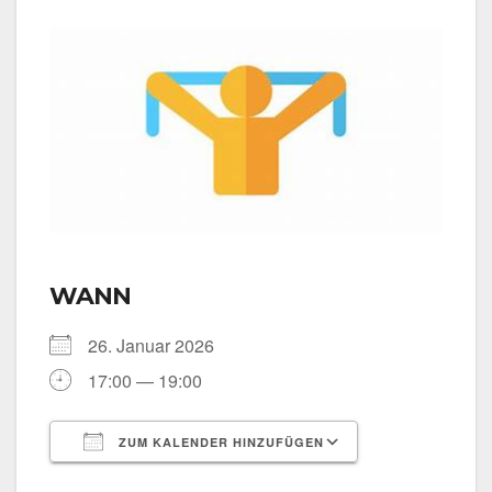
WANN
26. Janu­ar 2026
17:00 — 19:00
ZUM KALENDER HINZUFÜGEN
ICS her­un­ter­la­den
Goog­le Kalen­